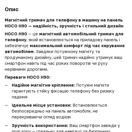
Опис
Магнітний тримач для телефону в машину на панель
HOCO H90 — надійність, зручність і стильний дизайн
HOCO H90
— це
магнітний автомобільний тримач для
телефону
, який встановлюється на приладову панель і
забезпечує
максимальний комфорт під час керування
автомобілем
. Завдяки потужному магніту та
продуманому дизайну, цей тримач надійно утримує ваш
смартфон навіть під час різких поворотів чи руху
нерівними дорогами.
Переваги HOCO H90:
Надійне магнітне кріплення:
Потужні магніти
гарантують стійку фіксацію телефону без ризику
падіння
Ідеальне місце установки:
Встановлюється
безпосередньо на панель автомобіля, не
перекриваючи огляд водієві
Зручність використання:
Ваш смартфон завжди у
полі зору — ідеально для навігації та безпечних