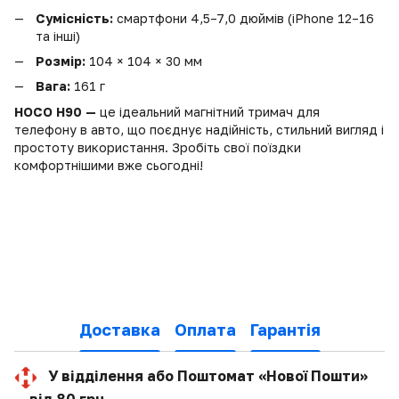
Сумісність:
смартфони 4,5–7,0 дюймів (iPhone 12–16
та інші)
Розмір:
104 × 104 × 30 мм
Вага:
161 г
HOCO H90 —
це ідеальний магнітний тримач для
телефону в авто, що поєднує надійність, стильний вигляд і
простоту використання. Зробіть свої поїздки
комфортнішими вже сьогодні!
Доставка
Оплата
Гарантія
У відділення або Поштомат «Нової Пошти»
— від 80 грн