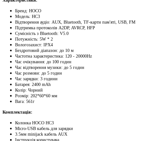
Характеристики:
Бренд: HOCO
Модель: HC3
Відтворення аудіо: AUX, Bluetooth, ТF-карти пам'яті, USB, FM
Підтримка протоколів A2DP, AVRCP, HFP
Сумісність з Bluetooth: V5.0
Потужність: 5W * 2
Вологозахист: IPX4
Бездротовий діапазон: до 10 м
Частотна характеристика: 120 - 20000Hz
Час очікування: до 100 годин
Час відтворення музики: до 5 годин
Час розмови: до 5 годин
Час зарядки: 3 години
Батарея: 2400 mAh
Колір: Чорний
Розмір: 202*60*60 мм
Вага: 561г
Комплектація:
Колонка HOCO HC3
Micro-USB кабель для зарядки
3.5мм minijack кабель AUX
Інструкція користувача