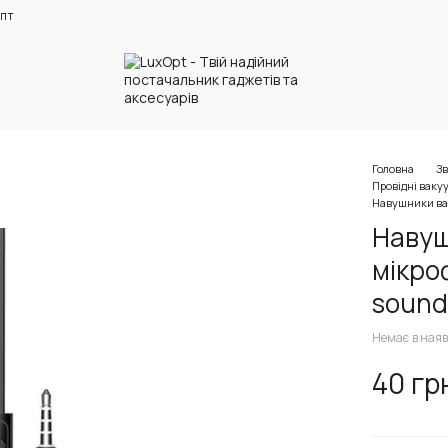
пт
Головна
Зв
Провідні ваку
Навушники вак
Навуш
мікро
sound
Немає в наяв
40 гр