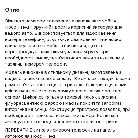
Опис
Візитка з номером телефону на панель автомобіля
Hoco PH41 - зручний і досить корисний аксесуар для
вашого авто. Використовується для відображення
номера телефону, оскільки, в разі коли ви тимчасово
припаркували автомобіль і виявиться, що він
перегороджує шлях іншим учасникам руху, при
необхідності, зможуть зв'язатися з вами за вказаним у
табличці номером телефону.
Модель виконана в стильному дизайні, виготовлена з
надійного алюмінієвого сплаву. В комплект входить сама
рамка і п'ять наборів цифр з рискою. Стікери з цифрами
кріпляться на металеву рамку з допомогою магнітної
основи. Цифри світяться в темряві, так як виконані
флуоресцентною фарбою і мають покриття запобігає
вигоряння на сонці. Конструкція пристрою дозволяє, при
необхідності, приховати вказаний номер. Кріпиться
аксесуар до торпедо з допомогою клейкої стрічки.
ПЕРЕВАГИ Візитка з номером телефону на панель
автомобіля Hoco PH41: