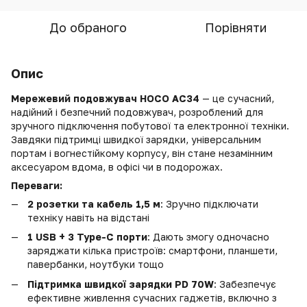
До обраного
Порівняти
Опис
Мережевий подовжувач
HOCO AC34
— це сучасний,
надійний і безпечний подовжувач, розроблений для
зручного підключення побутової та електронної техніки.
Завдяки підтримці швидкої зарядки, універсальним
портам і вогнестійкому корпусу, він стане незамінним
аксесуаром вдома, в офісі чи в подорожах.
Переваги:
2 розетки та кабель 1,5 м
: Зручно підключати
техніку навіть на відстані
1 USB + 3 Type-C порти
: Дають змогу одночасно
заряджати кілька пристроїв: смартфони, планшети,
павербанки, ноутбуки тощо
Підтримка швидкої зарядки PD 70W
: Забезпечує
ефективне живлення сучасних гаджетів, включно з