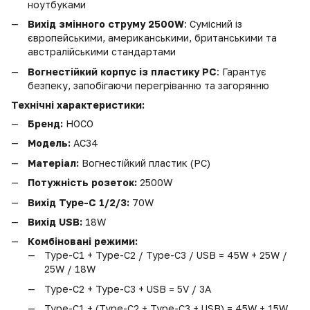
ноутбуками
Вихід змінного струму 2500W
: Сумісний із
європейськими, американськими, британськими та
австралійськими стандартами
Вогнестійкий корпус із пластику PC
: Гарантує
безпеку, запобігаючи перегріванню та загорянню
Технічні характеристики:
Бренд:
HOCO
Модель:
AC34
Матеріал:
Вогнестійкий пластик (PC)
Потужність розеток:
2500W
Вихід Type-C 1/2/3:
70W
Вихід USB:
18W
Комбіновані режими:
Type-C1 + Type-C2 / Type-C3 / USB = 45W + 25W /
25W / 18W
Type-C2 + Type-C3 + USB = 5V / 3A
Type-C1 + (Type-C2 + Type-C3 + USB) = 45W + 15W