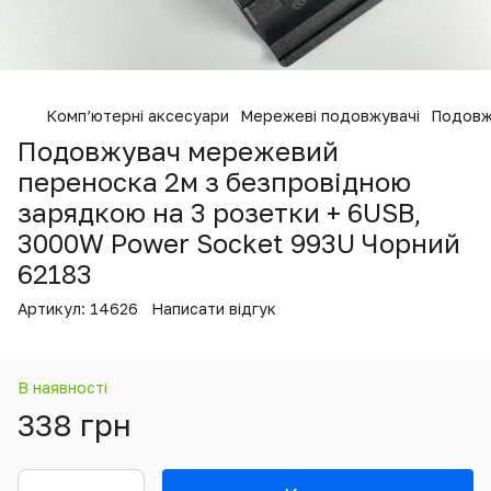
Комп’ютерні аксесуари
Мережеві подовжувачі
Подовж
Подовжувач мережевий
переноска 2м з безпровідною
зарядкою на 3 розетки + 6USB,
3000W Power Socket 993U Чорний
62183
Артикул:
14626
Написати відгук
В наявності
338 грн