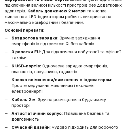
підключення великої кількості пристроїв без додаткових
адаптерів.
Кабель довжиною 2 метри
та кнопка
живлення з LED-індикатором роблять використання
максимально комфортним і безпечним.
Основні переваги:
Бездротова зарядка
: Зручне заряджання
смартфонів із підтримкою Qi без кабелів
3 розетки EU
: Для підключення побутової та офісної
техніки
6 USB-портів
: Одночасна зарядка смартфонів,
планшетів, навушників, гаджетів
Кнопка ввімкнення/вимкнення з індикатором
:
Просте керування живленням і економія
електроенергії
Кабель 2 м
: Зручне розміщення в будь-якому
просторі
Антистатичний корпус
: Підвищена безпека та
довговічність
Сучасний дизайн
: Чудово підходить для робочого