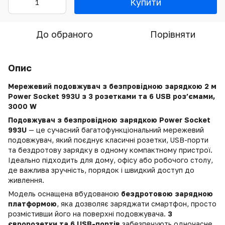
Купити
До обраного
Порівняти
Опис
Мережевий подовжувач з безпровідною зарядкою 2 м
Power Socket 993U з 3 розетками та 6 USB роз’ємами,
3000 W
Подовжувач з безпровідною зарядкою Power Socket
993U
— це сучасний багатофункціональний мережевий
подовжувач, який поєднує класичні розетки, USB-порти
та бездротову зарядку в одному компактному пристрої.
Ідеально підходить для дому, офісу або робочого столу,
де важлива зручність, порядок і швидкий доступ до
живлення.
Модель оснащена вбудованою
бездротовою зарядною
платформою
, яка дозволяє заряджати смартфон, просто
розмістивши його на поверхні подовжувача.
3
євророзетки та 6 USB-портів
забезпечують одночасне