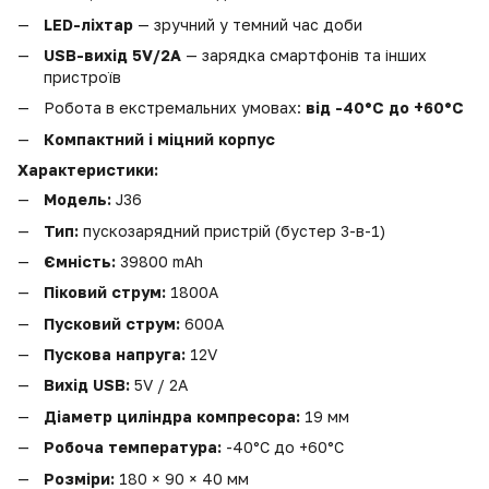
LED-ліхтар
— зручний у темний час доби
USB-вихід 5V/2A
— зарядка смартфонів та інших
пристроїв
Робота в екстремальних умовах:
від -40°C до +60°C
Компактний і міцний корпус
Характеристики:
Модель:
J36
Тип:
пускозарядний пристрій (бустер 3-в-1)
Ємність:
39800 mAh
Піковий струм:
1800A
Пусковий струм:
600A
Пускова напруга:
12V
Вихід USB:
5V / 2A
Діаметр циліндра компресора:
19 мм
Робоча температура:
-40°C до +60°C
Розміри:
180 × 90 × 40 мм