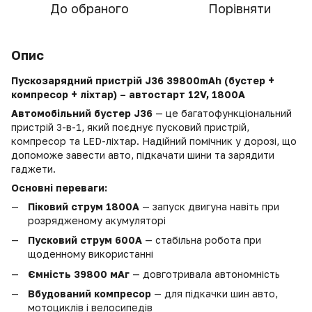
До обраного
Порівняти
Опис
Пускозарядний пристрій J36 39800mAh (бустер +
компресор + ліхтар) – автостарт 12V, 1800A
Автомобільний бустер J36
— це багатофункціональний
пристрій 3-в-1, який поєднує пусковий пристрій,
компресор та LED-ліхтар. Надійний помічник у дорозі, що
допоможе завести авто, підкачати шини та зарядити
гаджети.
Основні переваги:
Піковий струм 1800A
— запуск двигуна навіть при
розрядженому акумуляторі
Пусковий струм 600A
— стабільна робота при
щоденному використанні
Ємність 39800 мАг
— довготривала автономність
Вбудований компресор
— для підкачки шин авто,
мотоциклів і велосипедів