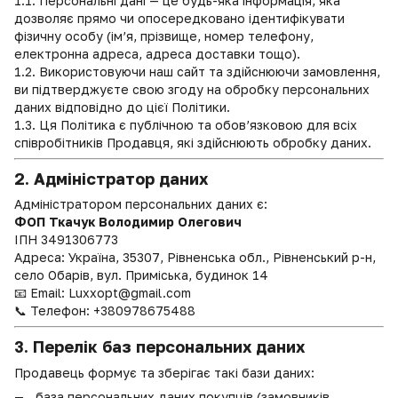
1.1. Персональні дані — це будь-яка інформація, яка
дозволяє прямо чи опосередковано ідентифікувати
фізичну особу (ім’я, прізвище, номер телефону,
електронна адреса, адреса доставки тощо).
1.2. Використовуючи наш сайт та здійснюючи замовлення,
ви підтверджуєте свою згоду на обробку персональних
даних відповідно до цієї Політики.
1.3. Ця Політика є публічною та обов’язковою для всіх
співробітників Продавця, які здійснюють обробку даних.
2. Адміністратор даних
Адміністратором персональних даних є:
ФОП Ткачук Володимир Олегович
ІПН
3491306773
Адреса: Україна, 35307, Рівненська обл., Рівненський р-н,
село Обарів, вул. Приміська, будинок 14
📧 Email:
Luxxopt@gmail.com
📞 Телефон: +380978675488
3. Перелік баз персональних даних
Продавець формує та зберігає такі бази даних:
база персональних даних покупців (замовників