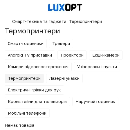
Смарт-техніка та гаджети
Термопринтери
Термопринтери
Смарт-годинники
Трекери
Android TV приставки
Проектори
Екшн-камери
Камери відеоспостереження
Універсальні пульти
Термопринтери
Лазерні указки
Електричні грілки для рук
Кронштейни для телевізорів
Наручний годинник
Мобільні телефони
Немає товарів