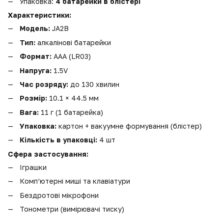
Упаковка:
4 батарейки в блістері
Характеристики:
Модель:
JA2B
Тип:
алкалінові батарейки
Формат:
AAA (LR03)
Напруга:
1.5V
Час розряду:
до 130 хвилин
Розмір:
10.1 × 44.5 мм
Вага:
11 г (1 батарейка)
Упаковка:
картон + вакуумне формування (блістер)
Кількість в упаковці:
4 шт
Сфера застосування:
Іграшки
Комп’ютерні миші та клавіатури
Бездротові мікрофони
Тонометри (вимірювачі тиску)