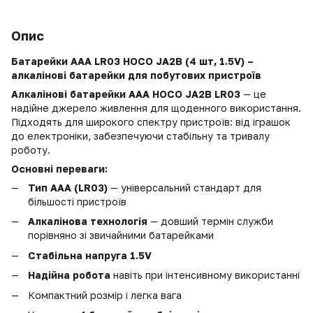
Опис
Батарейки AAA LR03 HOCO JA2B (4 шт, 1.5V) –
алкалінові батарейки для побутових пристроїв
Алкалінові батарейки AAA HOCO JA2B LR03
— це
надійне джерело живлення для щоденного використання.
Підходять для широкого спектру пристроїв: від іграшок
до електроніки, забезпечуючи стабільну та тривалу
роботу.
Основні переваги:
Тип AAA (LR03)
— універсальний стандарт для
більшості пристроїв
Алкалінова технологія
— довший термін служби
порівняно зі звичайними батарейками
Стабільна напруга 1.5V
Надійна робота
навіть при інтенсивному використанні
Компактний розмір і легка вага