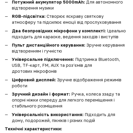
Потужний акумулятор 5000mAh:
Для автономного
відтворення музики
RGB-підсвітка:
Створює яскраву святкову
атмосферу та підсилює емоції від прослуховування
Два безпровідних мікрофони у комплекті:
Ідеально
підходить для караоке, ведення заходів і виступів
Пульт дистанційного керування:
Зручне керування
відтворенням і гучністю
Універсальне підключення:
Підтримка Bluetooth,
USB, TF-карт, FM, AUX та роз’ємів для
дротових мікрофонів
Цифровий дисплей:
Зручне відображення режимів
роботи
Зручний дизайн і формат:
Ручка, колеса ззаду та
опорні ніжки спереду для легкого переміщення і
стабільного розміщення
Універсальність використання:
Підходить для
дому, подорожей, пікніків і різних подій
Технічні характеристики: