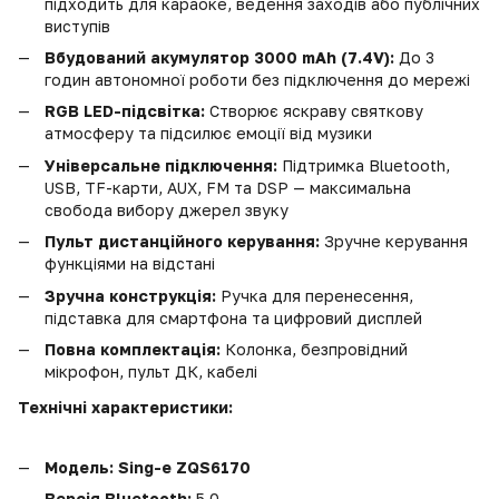
підходить для караоке, ведення заходів або публічних
виступів
Вбудований акумулятор 3000 mAh (7.4V):
До 3
годин автономної роботи без підключення до мережі
RGB LED-підсвітка:
Створює яскраву святкову
атмосферу та підсилює емоції від музики
Універсальне підключення:
Підтримка Bluetooth,
USB, TF-карти, AUX, FM та DSP — максимальна
свобода вибору джерел звуку
Пульт дистанційного керування:
Зручне керування
функціями на відстані
Зручна конструкція:
Ручка для перенесення,
підставка для смартфона та цифровий дисплей
Повна комплектація:
Колонка, безпровідний
мікрофон, пульт ДК, кабелі
Технічні характеристики:
Модель:
Sing-e ZQS6170
Версія Bluetooth:
5.0