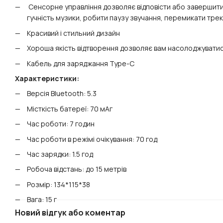
Сенсорне управління дозволяє відповісти або завершити 
гучність музики, робити паузу звучання, перемикати тре
Красивий і стильний дизайн
Хороша якість відтворення дозволяє вам насолоджувати
Кабель для заряджання Type-C
Характеристики:
Версія Bluetooth: 5.3
Місткість батереї: 70 мАг
Час роботи: 7 годин
Час роботи в режімі очікування: 70 год
Час зарядки: 1.5 год
Робоча відстань: до 15 метрів
Розмір: 134*115*38
Вага: 15 г
Новий відгук або коментар