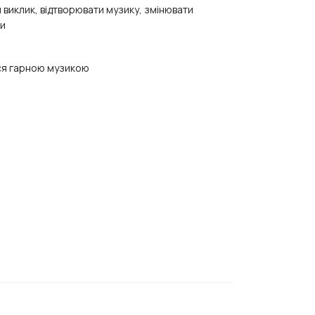
виклик, відтворювати музику, змінювати
ки
ся гарною музикою