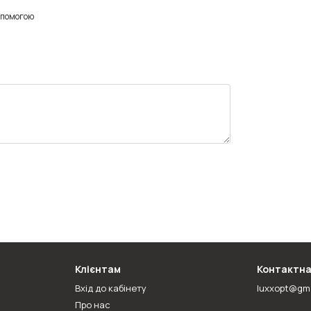
опомогою
Клієнтам
Контактна
Вхід до кабінету
luxxopt@gm
Про нас