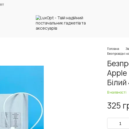
пт
Головна
Зв
Безпровідні на
Безпр
Apple 
Білий 
В наявності
325 г