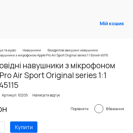
Мій кошик
ук та аудіо
Навушники
Бездротові вакуумні навушники
вушники з мікрофоном Apple Pro Air Sport Original series 1:1 Білий 45115
овідні навушники з мікрофоном
Pro Air Sport Original series 1:1
45115
Артикул: 10205
Написати відгук
рн
В бажання
Порівняти
Купити