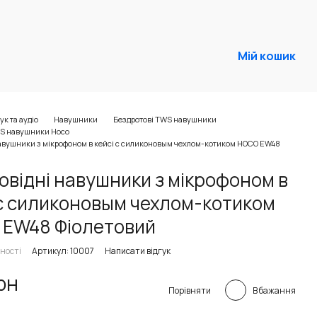
Мій кошик
ук та аудіо
Навушники
Бездротові TWS навушники
WS навушники Hoco
навушники з мікрофоном в кейсі с силиконовым чехлом-котиком HOCO EW48
овідні навушники з мікрофоном в
 с силиконовым чехлом-котиком
EW48 Фіолетовий
ності
Артикул: 10007
Написати відгук
рн
В бажання
Порівняти