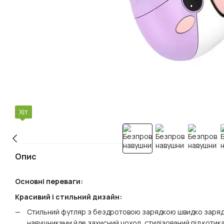
Хіт
Опис
Основні переваги:
Красивий і стильний дизайн:
Стильний футляр з бездротовою зарядкою швидко заряджа
навушниками йде захисний чохол, стилізований під котика