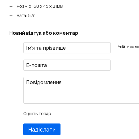
Розмір: 60 х 45 х 21мм
Вага: 57г
Новий відгук або коментар
Увійти за д
Оцініть товар
Надіслати