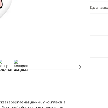
Доставк
є і зберігає навушники. У комплекті із
. За потреби його завжди можна зняти.