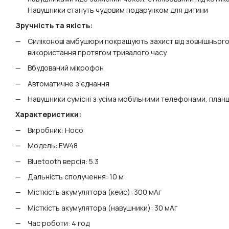
Навушники стануть чудовим подарунком для дитини
Зручність та якість:
Силіконові амбушюри покращують захист від зовнішньог
використання протягом тривалого часу
Вбудований мікрофон
Автоматичне з'єднання
Навушники сумісні з усіма мобільними телефонами, планше
Характеристики:
Виробник: Hoco
Модель: EW48
Bluetooth версія: 5.3
Дальність сполучення: 10 м
Місткість акумулятора (кейс): 300 мАг
Місткість акумулятора (навушники): 30 мАг
Час роботи: 4 год