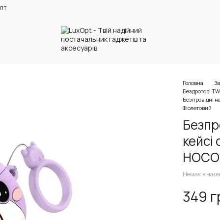
пт
Головна
Зв
Бездротові T
Безпровідні 
Фіолетовий
Безпр
кейсі
HOCO 
Немає в наяв
349 г