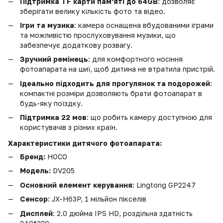
Підтримка TF карти пам'яті до 64GB
: дозволяє
зберігати велику кількість фото та відео.
Ігри та музика
: камера оснащена вбудованими іграми
та можливістю прослуховування музики, що
забезпечує додаткову розвагу.
Зручний ремінець
: для комфортного носіння
фотоапарата на шиї, щоб дитина не втратила пристрій.
Ідеально підходить для прогулянок та подорожей
:
компактні розміри дозволяють брати фотоапарат в
будь-яку поїздку.
Підтримка 22 мов
: що робить камеру доступною для
користувачів з різних країн.
Характеристики дитячого фотоапарата:
Бренд:
HOCO
Модель:
DV205
Основний елемент керування
: Lingtong GP2247
Сенсор
: JX-H63P, 1 мільйон пікселів
Дисплей
: 2.0 дюйма IPS HD, роздільна здатність