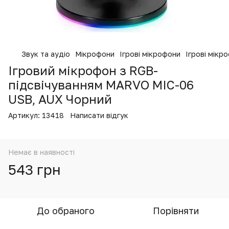
Звук та аудіо
Мікрофони
Ігрові мікрофони
Ігрові мік
Ігровий мікрофон з RGB-
підсвічуванням MARVO MIC-06
USB, AUX Чорний
Артикул:
13418
Написати відгук
Немає в наявності
543 грн
До обраного
Порівняти