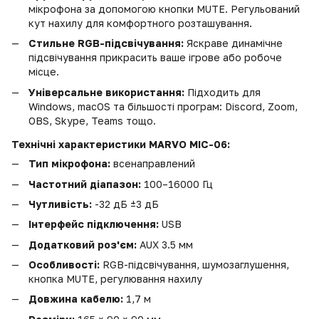
мікрофона за допомогою кнопки MUTE. Регульований
кут нахилу для комфортного розташування.
Стильне RGB-підсвічування:
Яскраве динамічне
підсвічування прикрасить ваше ігрове або робоче
місце.
Універсальне використання:
Підходить для
Windows, macOS та більшості програм: Discord, Zoom,
OBS, Skype, Teams тощо.
Технічні характеристики MARVO MIC-06:
Тип мікрофона:
всенаправлений
Частотний діапазон:
100–16000 Гц
Чутливість:
-32 дБ ±3 дБ
Інтерфейс підключення:
USB
Додатковий роз'єм:
AUX 3.5 мм
Особливості:
RGB-підсвічування, шумозаглушення,
кнопка MUTE, регулювання нахилу
Довжина кабелю:
1,7 м