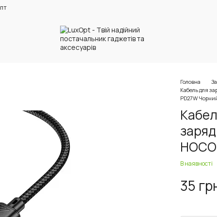
пт
Головна
За
Кабель для за
PD27W Чорни
Кабел
заряд
HOCO 
В наявності
35 гр