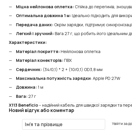
Міцна нейлонова оплетка:
Стійка до перегинів, зношу
Оптимальна довжина 1 м:
Ідеально підходить для викори
Передача даних:
Окрім зарядки, підтримує синхронізац
Легкий і зручний:
Вага 27 г, що робить його ідеальним
Характеристики:
Матеріал покриття:
Нейлонова оплетка
Матеріал конекторів:
ПВХ
Сердечник:
(34/0,1) * 2 + (10/0,1) OD3,8 мм
Максимальна потужність зарядки
: Apple PD 27W
Довжина:
1 м
Вага:
27 г
X113 Beneficio
– надійний кабель для швидкої зарядки та пер
Новий відгук або коментар
Увійти за д