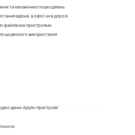
вання та механічних пошкоджень
стання вдома, в офісі чи в дорозі
ію файлів між пристроями
 для щоденного використання
едачі даних Apple-пристроїв!
опомогою