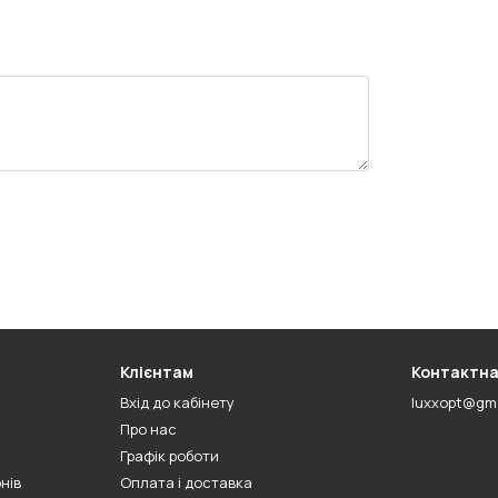
Клієнтам
Контактна
Вхід до кабінету
luxxopt@gm
Про нас
Графік роботи
нів
Оплата і доставка