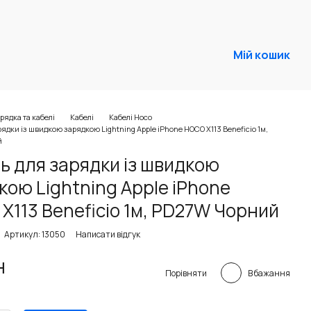
Мій кошик
рядка та кабелі
Кабелі
Кабелі Hoco
рядки із швидкою зарядкою Lightning Apple iPhone HOCO X113 Beneficio 1м,
й
ь для зарядки із швидкою
кою Lightning Apple iPhone
X113 Beneficio 1м, PD27W Чорний
Артикул: 13050
Написати відгук
н
В бажання
Порівняти