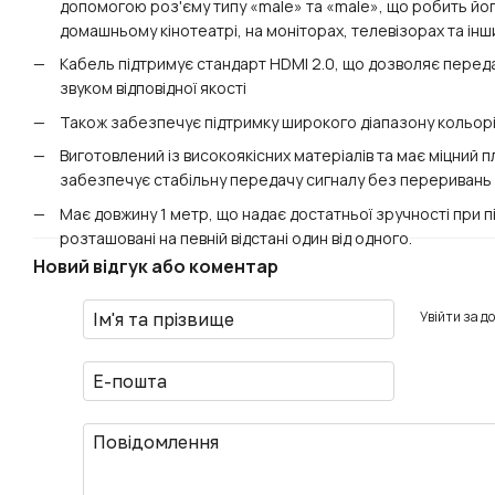
допомогою роз'єму типу «male» та «male», що робить йог
домашньому кінотеатрі, на моніторах, телевізорах та ін
Кабель підтримує стандарт HDMI 2.0, що дозволяє передава
звуком відповідної якості
Також забезпечує підтримку широкого діапазону кольорі
Виготовлений із високоякісних матеріалів та має міцний
забезпечує стабільну передачу сигналу без переривань
Має довжину 1 метр, що надає достатньої зручності при п
розташовані на певній відстані один від одного.
Новий відгук або коментар
Увійти за д