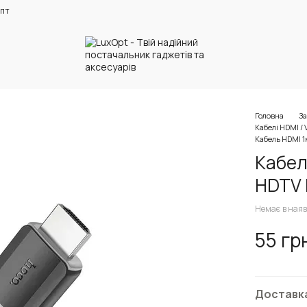
пт
Головна
За
Кабелі HDMI / 
Кабель HDMI 1
Кабел
HDTV 
Немає в наяв
55 гр
Доставк