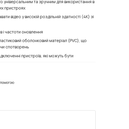
о універсальним та зручним для використання в
ших пристроях
ти відео у високій роздільній здатності (4K) зі
в і частоти оновлення
 пластиковий оболонковий матеріал (PVC), що
 чи спотворень
ідключенні пристроїв, які можуть бути
опомогою