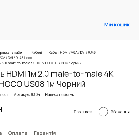
Мій кошик
рядка та кабелі
Кабелі
Кабелі HDMI / VGA / DVI / RJ45
VGA / DVI / RJ45 Hoco
м 2.0 male-to-male 4K HDTV HOCO US08 1м Чорний
ь HDMI 1м 2.0 male-to-male 4K
HOCO US08 1м Чорний
ності
Артикул: 9304
Написати відгук
н
В бажання
Порівняти
а
Оплата
Гарантія