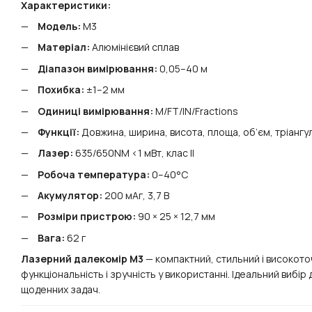
Характеристики:
Модель:
M3
Матеріал:
Алюмінієвий сплав
Діапазон вимірювання:
0,05–40 м
Похибка:
±1–2 мм
Одиниці вимірювання:
M/FT/IN/Fractions
Функції:
Довжина, ширина, висота, площа, об’єм, тріангу
Лазер:
635/650NM <1 мВт, клас II
Робоча температура:
0–40°C
Акумулятор:
200 мАг, 3,7 В
Розміри пристрою:
90 × 25 × 12,7 мм
Вага:
62 г
Лазерний далекомір M3
— компактний, стильний і високото
функціональність і зручність у використанні. Ідеальний вибір
щоденних задач.