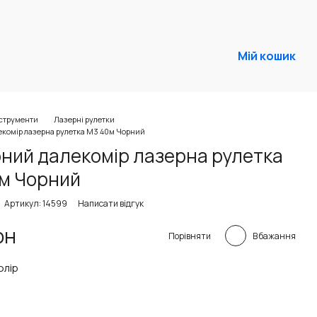
Мій кошик
нструменти
Лазерні рулетки
екомір лазерна рулетка M3 40м Чорний
ний далекомір лазерна рулетка
м Чорний
Артикул: 14599
Написати відгук
рн
В бажання
Порівняти
олір