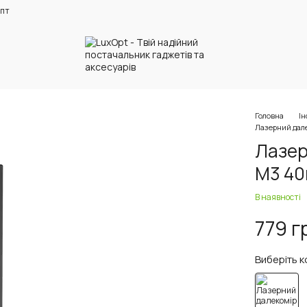
пт
Головна
І
Лазерний дал
Лазер
M3 40
В наявності
779 г
Виберіть к