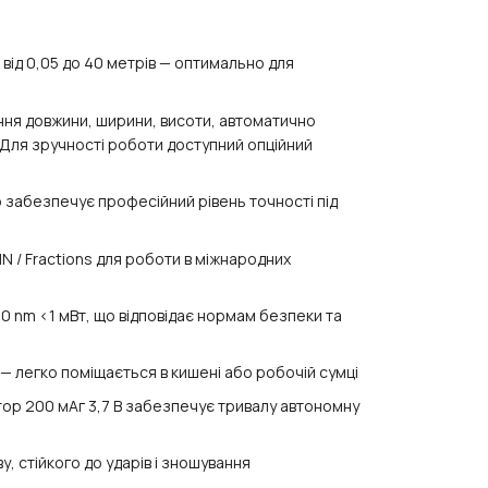
від 0,05 до 40 метрів — оптимально для
ня довжини, ширини, висоти, автоматично
. Для зручності роботи доступний опційний
 забезпечує професійний рівень точності під
IN / Fractions для роботи в міжнародних
0 nm <1 мВт, що відповідає нормам безпеки та
 — легко поміщається в кишені або робочій сумці
ор 200 мАг 3,7 В забезпечує тривалу автономну
, стійкого до ударів і зношування