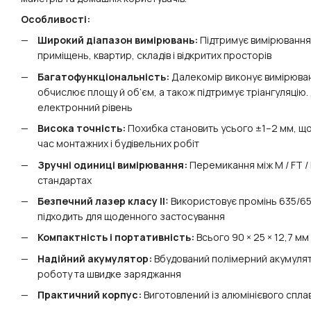
Особливості:
Широкий діапазон вимірювань:
Підтримує вимірювання 
приміщень, квартир, складів і відкритих просторів
Багатофункціональність:
Далекомір виконує вимірюван
обчислює площу й об’єм, а також підтримує тріангуляцію
електронний рівень
Висока точність:
Похибка становить усього ±1–2 мм, що
час монтажних і будівельних робіт
Зручні одиниці вимірювання:
Перемикання між M / FT / 
стандартах
Безпечний лазер класу II:
Використовує промінь 635/65
підходить для щоденного застосування
Компактність і портативність:
Всього 90 × 25 × 12,7 мм
Надійний акумулятор:
Вбудований полімерний акумулят
роботу та швидке заряджання
Практичний корпус:
Виготовлений із алюмінієвого сплаву