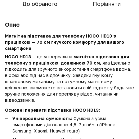
До обраного
Порівняти
Опис
Магнітна підставка для телефону HOCO HD13 з
прищіпкою — 70 см гнучкого комфорту для вашого
смартфона
HOCO HD13
— це універсальна
магнітна підставка для
телефону з прищіпкою
,
довжиною 70 см,
яка ідеально
підходить для зручного використання смартфона вдома,
в офісі або під час відпочинку. Завдяки гнучкому
шланговому механізму та потужному магнітному
кріпленню, ви зможете встановити свій гаджет у будь-яке
зручне положення для перегляду відео, читання чи
відеодзвінків.
Основні переваги підставки HOCO HD13:
Універсальна сумісність:
Сумісна з усіма
смартфонами діагоналлю 4,5–7 дюймів (iPhone,
Samsung, Xiaomi, Huawei тощо)