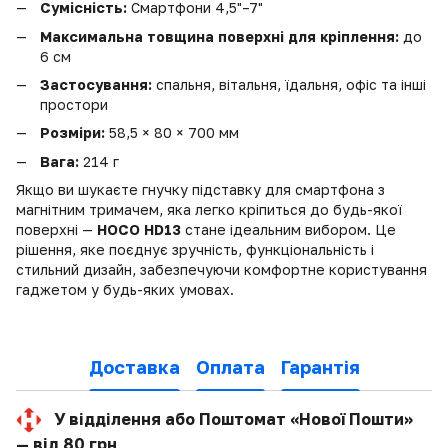
Сумісність:
Смартфони 4,5"–7"
Максимальна товщина поверхні для кріплення:
до
6 см
Застосування:
спальня, вітальня, їдальня, офіс та інші
простори
Розміри:
58,5 × 80 × 700 мм
Вага:
214 г
Якщо ви шукаєте гнучку підставку для смартфона з
магнітним тримачем, яка легко кріпиться до будь-якої
поверхні —
HOCO HD13
стане ідеальним вибором. Це
рішення, яке поєднує зручність, функціональність і
стильний дизайн, забезпечуючи комфортне користування
гаджетом у будь-яких умовах.
Доставка
Оплата
Гарантія
У відділення або Поштомат «Нової Пошти»
— від 80 грн