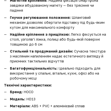
Магнітне кріплення:
Надійна фіксація смартфона
завдяки вбудованому магніту — без трясіння чи
падіння
Гнучке регулювання положення:
Шланговий
механізм дозволяє обертати підставку під будь-яким
кутом для максимального комфорту
Надійне кріплення з прищіпкою:
Легко фіксується на
столі, узголів’ї ліжка, полиці або будь-якій поверхні
товщиною до 6 см
Стильний та продуманий дизайн:
Сучасна текстура
з масляним напиленням надає естетичного вигляду й
приємних тактильних відчуттів
Багатофункціональність:
Ідеально підходить для
використання у спальні, вітальні, кухні, офісі або на
робочому місці
Технічні характеристики:
Бренд:
HOCO
Модель:
HD13
Матеріали:
ABS + PVC + алюмінієвий сплав