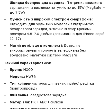
Швидка безпровідна зарядка:
Підтримка швидкого
заряджання з вихідною потужністю до 15W (MagSafe —
до 7.5W)
Сумісність з широким спектром смартфонів:
Підходить для будь-яких моделей з підтримкою
бездротової зарядки, включно зі смартфонами
розміром 4.5–7.0 дюймів (оптимально для iPhone серій
12–17)
Магнітне кільце в комплекті:
Дозволяє
використовувати тримач із телефонами без
вбудованої магнітної системи MagSafe
Технічні характеристики:
Бренд:
HOCO
Модель:
HW36
Тип кріплення:
гачок для вентиляційної решітки
(повітропровід)
Живлення:
бездротова зарядка
Матеріали:
ПК + АБС + силікон
Захист:
від перегріву, стабільне живлення