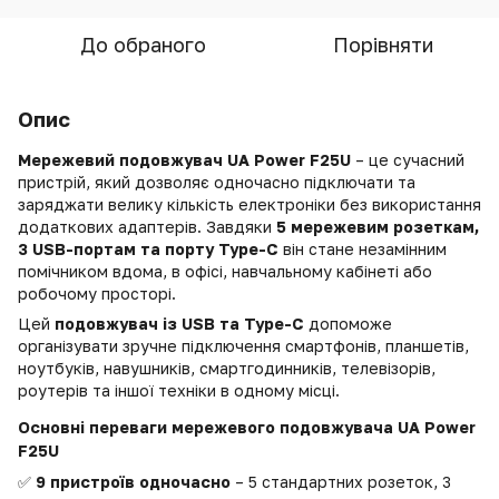
До обраного
Порівняти
Опис
Мережевий подовжувач UA Power F25U
– це сучасний
пристрій, який дозволяє одночасно підключати та
заряджати велику кількість електроніки без використання
додаткових адаптерів. Завдяки
5 мережевим розеткам,
3 USB-портам та порту Type-C
він стане незамінним
помічником вдома, в офісі, навчальному кабінеті або
робочому просторі.
Цей
подовжувач із USB та Type-C
допоможе
організувати зручне підключення смартфонів, планшетів,
ноутбуків, навушників, смартгодинників, телевізорів,
роутерів та іншої техніки в одному місці.
Основні переваги мережевого подовжувача UA Power
F25U
✅
9 пристроїв одночасно
– 5 стандартних розеток, 3