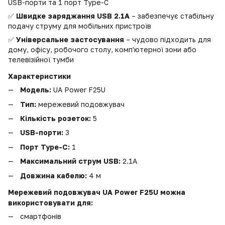
USB-порти та 1 порт Type-C
✅
Швидке заряджання USB 2.1A
– забезпечує стабільну
подачу струму для мобільних пристроїв
✅
Універсальне застосування
– чудово підходить для
дому, офісу, робочого столу, комп'ютерної зони або
телевізійної тумби
Характеристики
Модель:
UA Power F25U
Тип:
мережевий подовжувач
Кількість розеток:
5
USB-порти:
3
Порт Type-C:
1
Максимальний струм USB:
2.1A
Довжина кабелю:
4 м
Мережевий подовжувач UA Power F25U
можна
використовувати для:
смартфонів