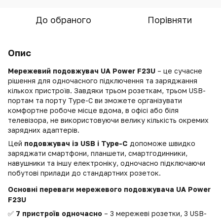
До обраного
Порівняти
Опис
Мережевий подовжувач UA Power F23U
– це сучасне
рішення для одночасного підключення та заряджання
кількох пристроїв. Завдяки трьом розеткам, трьом USB-
портам та порту Type-C ви зможете організувати
комфортне робоче місце вдома, в офісі або біля
телевізора, не використовуючи велику кількість окремих
зарядних адаптерів.
Цей
подовжувач із USB і Type-C
допоможе швидко
заряджати смартфони, планшети, смартгодинники,
навушники та іншу електроніку, одночасно підключаючи
побутові прилади до стандартних розеток.
Основні переваги мережевого подовжувача UA Power
F23U
✅
7 пристроїв одночасно
– 3 мережеві розетки, 3 USB-