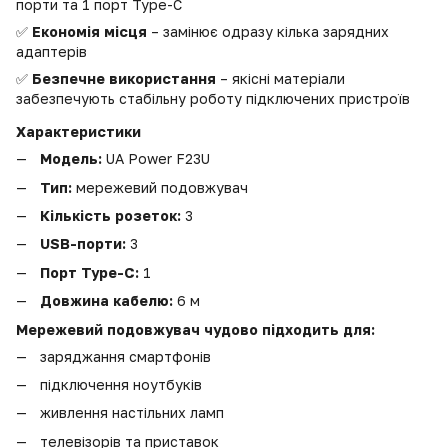
порти та 1 порт Type-C
✅
Економія місця
– замінює одразу кілька зарядних
адаптерів
✅
Безпечне використання
– якісні матеріали
забезпечують стабільну роботу підключених пристроїв
Характеристики
Модель:
UA Power F23U
Тип:
мережевий подовжувач
Кількість розеток:
3
USB-порти:
3
Порт Type-C:
1
Довжина кабелю:
6 м
Мережевий подовжувач чудово підходить для:
заряджання смартфонів
підключення ноутбуків
живлення настільних ламп
телевізорів та приставок