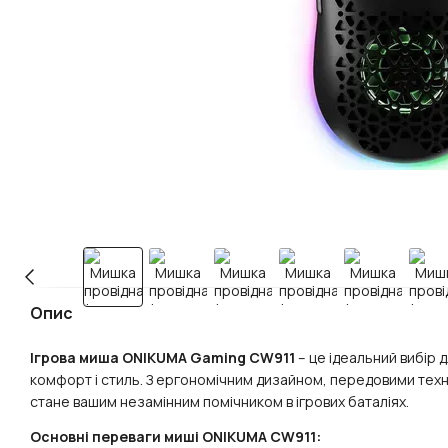
Опис
Ігрова миша
ONIKUMA Gaming CW911
– це ідеальний вибір д
комфорт і стиль. З ергономічним дизайном, передовими техн
стане вашим незамінним помічником в ігрових баталіях.
Основні переваги миші ONIKUMA CW911: