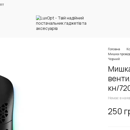
пт
Головна
К
Мишка провідн
Чорний
Мишка
венти
кн/72
Немає в наяв
250 г