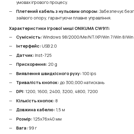
умовах ігрового процесу.
Плетений кабель з нульовим опором:
Забезпечує безп
зайвого опору, гарантуючи плавне управління.
Характеристики ігрової миші ONIKUMA CW911:
Сумісність:
Windows 98/2000/Me/NT/XP/Win 7/Win 8/Win
Інтерфейс:
USB 2.0
Датчик:
Inst-725
Прискорення:
20 g
Виявлення швидкісного руху:
100 ips
Тривалість кнопок:
до 300,000 натискань
DPI:
1200, 1600, 2400, 3200, 4800, 7200
Кількість кнопок:
8
Довжина кабелю:
1,5 м
Розмір:
125x76x40 мм
Вага:
99 г