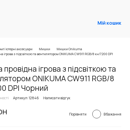
Мій кошик
омп’ютерні аксесуари
Мишки
Мишки Onikuma
а ігрова з підсвіткою та вентилятором ONIKUMA CW911 RGB/8 кн/7200 DPI
 провідна ігрова з підсвіткою та
лятором ONIKUMA CW911 RGB/8
00 DPI Чорний
ності
Артикул: 12846
Написати відгук
рн
В бажання
Порівняти