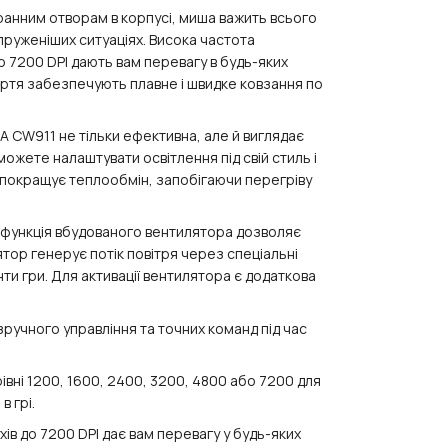
ранним отворам в корпусі, миша важить всього
пруженіших ситуаціях. Висока частота
о 7200 DPI дають вам перевагу в будь-яких
тертя забезпечують плавне і швидке ковзання по
CW911 не тільки ефективна, але й виглядає
можете налаштувати освітлення під свій стиль і
н покращує теплообмін, запобігаючи перегріву
 функція вбудованого вентилятора дозволяє
ятор генерує потік повітря через спеціальні
ти гри. Для активації вентилятора є додаткова
учного управління та точних команд під час
івні 1200, 1600, 2400, 3200, 4800 або 7200 для
в грі.
ів до 7200 DPI дає вам перевагу у будь-яких