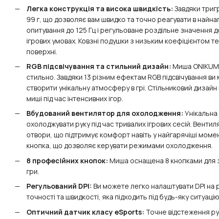
Легка конструкція та висока швидкість:
Завдяки триг
99 г, що дозволяє вам швидко та точно реагувати в найна
опитування до 125 Гц і регульоване роздільне значення д
ігрових умовах. Ковзні подушки з низьким коефіцієнтом 
поверхні.
RGB підсвічування та стильний дизайн:
Миша ONIKUMA 
стильно. Завдяки 13 різним ефектам RGB підсвічування ви 
створити унікальну атмосферу в грі. Стільниковий дизай
миші під час інтенсивних ігор.
Вбудований вентилятор для охолодження:
Унікальна
охолоджувати руку під час тривалих ігрових сесій. Вентил
отвори, що підтримує комфорт навіть у найгарячіші момен
кнопка, що дозволяє керувати режимами охолодження.
8 професійних кнопок:
Миша оснащена 8 кнопками для зр
гри.
Регульований DPI:
Ви можете легко налаштувати DPI на р
точності та швидкості, яка підходить під будь-яку ситуацію 
Оптичний датчик класу eSports:
Точне відстеження рух