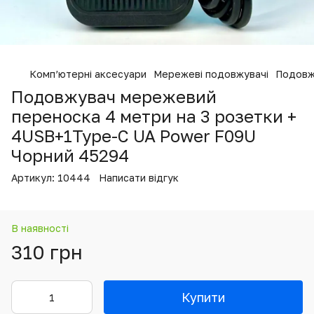
Комп’ютерні аксесуари
Мережеві подовжувачі
Подовж
Подовжувач мережевий
переноска 4 метри на 3 розетки +
4USB+1Type-C UA Power F09U
Чорний 45294
Артикул:
10444
Написати відгук
В наявності
310 грн
Купити