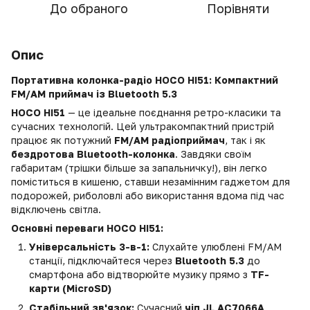
До обраного
Порівняти
Опис
Портативна колонка-радіо HOCO HI51: Компактний
FM/AM приймач із Bluetooth 5.3
HOCO HI51
— це ідеальне поєднання ретро-класики та
сучасних технологій. Цей ультракомпактний пристрій
працює як потужний
FM/AM радіоприймач
, так і як
бездротова Bluetooth-колонка
. Завдяки своїм
габаритам (трішки більше за запальничку!), він легко
поміститься в кишеню, ставши незамінним гаджетом для
подорожей, риболовлі або використання вдома під час
відключень світла.
Основні переваги HOCO HI51:
Універсальність 3-в-1:
Слухайте улюблені FM/AM
станції, підключайтеся через
Bluetooth 5.3
до
смартфона або відтворюйте музику прямо з
TF-
карти (MicroSD)
Стабільний зв'язок:
Сучасний
чіп JL AC7066A