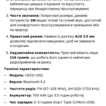
забезпечує швидке з’єднання та відсутність
перешкод при бездротовому прослуховуванні
Чисте звучання:
Попри малі розміри, динамік
потужністю
3W
видає чіткий та гучний звук, достатній
для комфортного прослуховування в приміщенні або
на природі
Приватний режим:
Наявність роз'єму
AUX 3.5 мм
дозволяє підключити навушники, щоб не заважати
оточуючим
Надзвичайна компактність:
Пристрій важить лише
106 грамів
, що робить його одним із найлегших
радіоприймачів на ринку
Технічні характеристики:
Модель:
HOCO HI51
Версія:
Bluetooth 5.3
Частоти радіо:
FM (87–108 MHz), AM (520–1710 kHz)
Акумулятор:
700 mAh (до 3.5 годин роботи)
Час зарядки:
2–3 години (порт Type-C/Micro-USB)