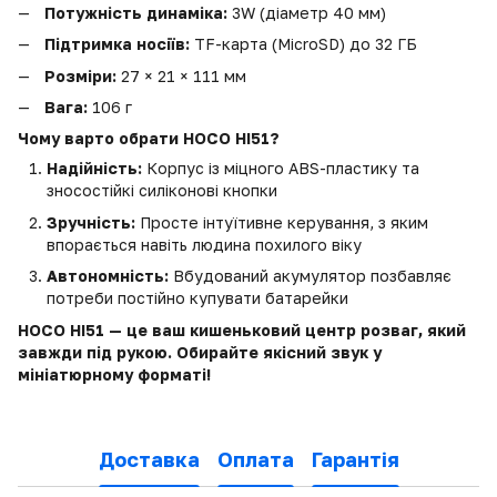
Потужність динаміка:
3W (діаметр 40 мм)
Підтримка носіїв:
TF-карта (MicroSD) до 32 ГБ
Розміри:
27 × 21 × 111 мм
Вага:
106 г
Чому варто обрати HOCO HI51?
Надійність:
Корпус із міцного ABS-пластику та
зносостійкі силіконові кнопки
Зручність:
Просте інтуїтивне керування, з яким
впорається навіть людина похилого віку
Автономність:
Вбудований акумулятор позбавляє
потреби постійно купувати батарейки
HOCO HI51 — це ваш кишеньковий центр розваг, який
завжди під рукою. Обирайте якісний звук у
мініатюрному форматі!
Доставка
Оплата
Гарантія