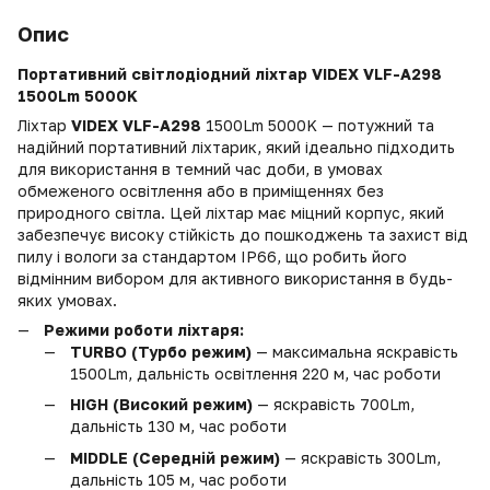
Опис
Портативний світлодіодний ліхтар VIDEX VLF-A298
1500Lm 5000K
Ліхтар
VIDEX VLF-A298
1500Lm 5000K — потужний та
надійний портативний ліхтарик, який ідеально підходить
для використання в темний час доби, в умовах
обмеженого освітлення або в приміщеннях без
природного світла. Цей ліхтар має міцний корпус, який
забезпечує високу стійкість до пошкоджень та захист від
пилу і вологи за стандартом IP66, що робить його
відмінним вибором для активного використання в будь-
яких умовах.
Режими роботи ліхтаря:
TURBO (Турбо режим)
— максимальна яскравість
1500Lm, дальність освітлення 220 м, час роботи
HIGH (Високий режим)
— яскравість 700Lm,
дальність 130 м, час роботи
MIDDLE (Середній режим)
— яскравість 300Lm,
дальність 105 м, час роботи