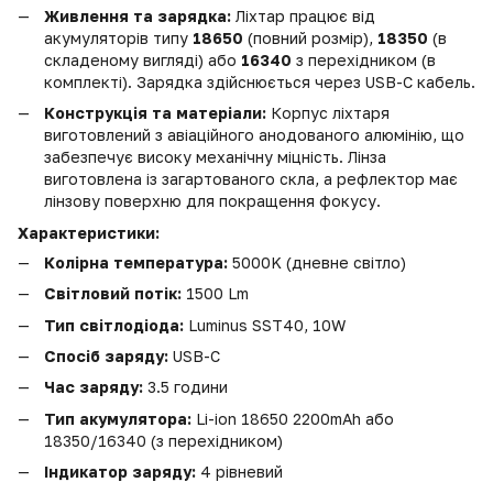
Живлення та зарядка:
Ліхтар працює від
акумуляторів типу
18650
(повний розмір),
18350
(в
складеному вигляді) або
16340
з перехідником (в
комплекті). Зарядка здійснюється через USB-C кабель.
Конструкція та матеріали:
Корпус ліхтаря
виготовлений з авіаційного анодованого алюмінію, що
забезпечує високу механічну міцність. Лінза
виготовлена із загартованого скла, а рефлектор має
лінзову поверхню для покращення фокусу.
Характеристики:
Колірна температура:
5000K (дневне світло)
Світловий потік:
1500 Lm
Тип світлодіода:
Luminus SST40, 10W
Спосіб заряду:
USB-C
Час заряду:
3.5 години
Тип акумулятора:
Li-ion 18650 2200mAh або
18350/16340 (з перехідником)
Індикатор заряду:
4 рівневий