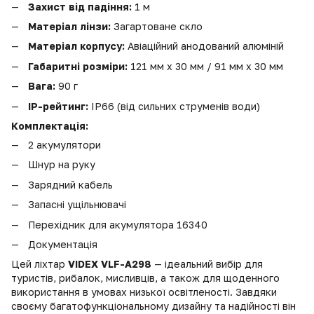
Захист від падіння:
1 м
Матеріал лінзи:
Загартоване скло
Матеріал корпусу:
Авіаційний анодований алюміній
Габаритні розміри:
121 мм х 30 мм / 91 мм х 30 мм
Вага:
90 г
IP-рейтинг:
IP66 (від сильних струменів води)
Комплектація:
2 акумулятори
Шнур на руку
Зарядний кабель
Запасні ущільнювачі
Перехідник для акумулятора 16340
Документація
Цей ліхтар
VIDEX VLF-A298
— ідеальний вибір для
туристів, рибалок, мисливців, а також для щоденного
використання в умовах низької освітленості. Завдяки
своєму багатофункціональному дизайну та надійності він