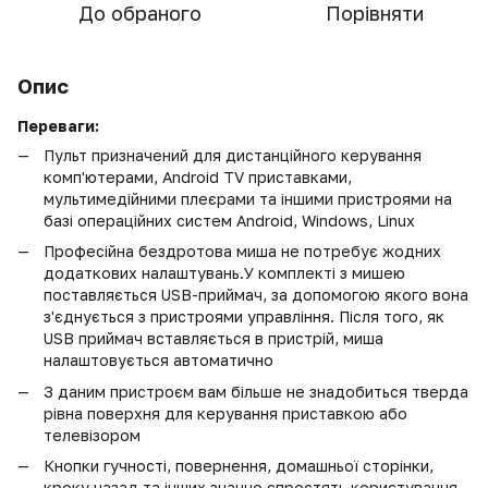
До обраного
Порівняти
Опис
Переваги:
Пульт призначений для дистанційного керування
комп'ютерами, Android TV приставками,
мультимедійними плеєрами та іншими пристроями на
базі операційних систем Android, Windows, Linux
Професійна бездротова миша не потребує жодних
додаткових налаштувань.У комплекті з мишею
поставляється USB-приймач, за допомогою якого вона
з'єднується з пристроями управління. Після того, як
USB приймач вставляється в пристрій, миша
налаштовується автоматично
З даним пристроєм вам більше не знадобиться тверда
рівна поверхня для керування приставкою або
телевізором
Кнопки гучності, повернення, домашньої сторінки,
кроку назад та інших значно спростять користування