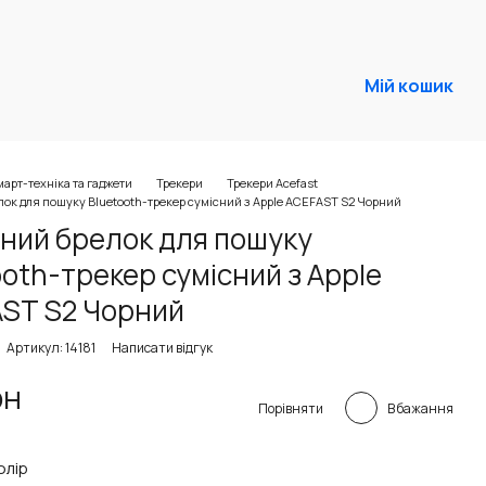
Мій кошик
арт-техніка та гаджети
Трекери
Трекери Acefast
ок для пошуку Bluetooth-трекер сумісний з Apple ACEFAST S2 Чорний
ний брелок для пошуку
ooth-трекер сумісний з Apple
ST S2 Чорний
Артикул: 14181
Написати відгук
рн
В бажання
Порівняти
олір