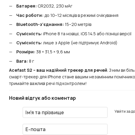
Батарея:
CR2032, 230 мАг
Час роботи:
до 10–12 місяців в режимі очікування
Bluetooth-з'єднання:
15–20 метрів
Сумісність:
iPhone 8 та новіші, iOS 14.5 або пізніші версії
Сумісність:
лише з Apple (не підтримує Android)
Розміри:
38 × 31,5 × 9,6 мм
Вага:
8 г
Acefast S2 – ваш надійний трекер для речей
. З ним ви бі
смарт-трекер для iPhone стане вашим незамінним помічником
тримайте важливі речі під контролем!
Новий відгук або коментар
Увійти за д