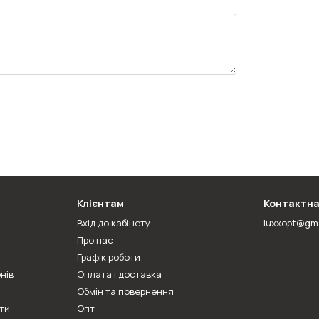
Клієнтам
Контактна
Вхід до кабінету
luxxopt@gm
Про нас
Графік роботи
нів
Оплата і доставка
Обмін та повернення
ти
Опт