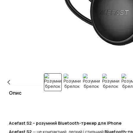
Опис
Acefast S2 – розумний Bluetooth-трекер для iPhone
Acefast S2
— це компактний, легкий і стильний
Bluetooth-т