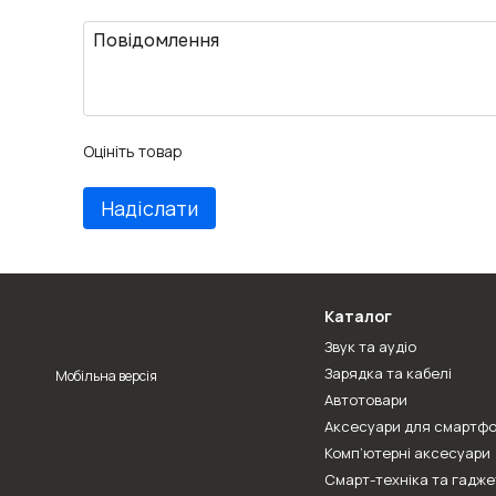
Оцініть товар
Надіслати
Каталог
Звук та аудіо
Зарядка та кабелі
Мобільна версія
Автотовари
Аксесуари для смартфо
Комп’ютерні аксесуари
Смарт-техніка та гадже