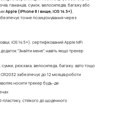
чів, гаманців, сумок, велосипедів, багажу або
ями
Apple (iPhone 8 і вище, iOS 14.5+)
,
абезпечує точне позиціонування через
овіші, iOS 14.5+), сертифікований Apple MFi
додаток "Знайти мене", навіть якщо трекер
, сумки, рюкзака, велосипеда, багажу, авто тощо
 CR2032 забезпечує до 12 місяців роботи
озволяє носити трекер будь-де
ечах
S-пластику, стійкого до щоденного