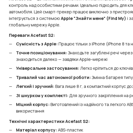
контроль над особистими речами. Ідеально підходить для клю
автомобіля. Цей смарт-трекер працює виключно з пристро
інтегрується з системою
Apple "Знайти мене" (Find My)
і з
глобальну мережу Apple.
Переваги Acefast S2:
Сумісність з Apple:
Працює тільки з iPhone (iPhone 8 та н
Точне позиціонування:
Знаходьте загублені речі через 
знаходиться далеко — завдяки Apple-мережі
Універсальне застосування:
Легко кріпиться до ключів
Тривалий час автономної роботи:
Змінна батарея типу
Легкий і зручний:
Вага лише 8 г, а компактний корпус д
Зі шнурком у комплекті:
Для зручного закріплення на р
Міцний корпус:
Виготовлений із надійного та легкого AB
використання
Технічні характеристики Acefast S2:
Матеріал корпусу:
ABS-пластик