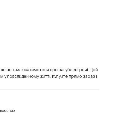
льше не хвилюватиметеся про загублені речі. Цей
 у повсякденному житті. Купуйте прямо зараз і
опомогою