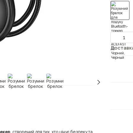
Доставк
рекер
, створений для тих, хто цінує безпеку та