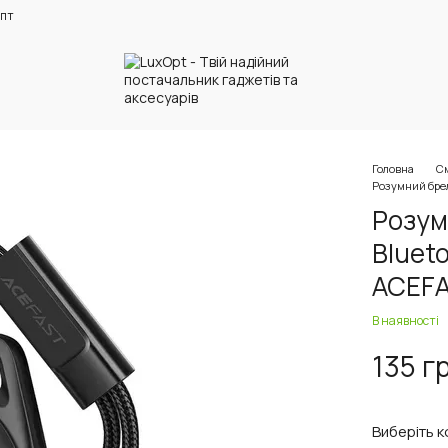
пт
Головна
См
Розумний брел
Розум
Bluet
ACEFA
В наявності
135 г
Виберіть к