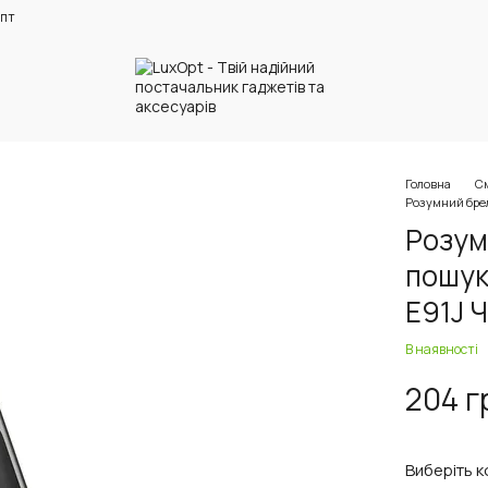
пт
Головна
См
Розумний брел
Розум
пошук
E91J 
В наявності
204 г
Виберіть к