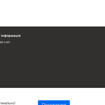
 інформація
ail.com
птимальної
Погодитися