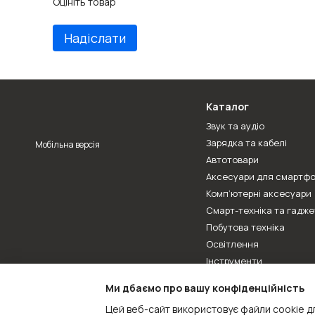
Оцініть товар
Надіслати
Каталог
Звук та аудіо
Зарядка та кабелі
Мобільна версія
Автотовари
Аксесуари для смартфо
Комп’ютерні аксесуари
Смарт-техніка та гадже
Побутова техніка
Освітлення
Інструменти
Велотовари
Ми дбаємо про вашу конфіденційність
Дитячі гаджети
Цей веб-сайт використовує файли cookie дл
Електрофурнітура