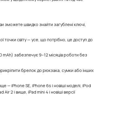
ви зможете швидко знайти загублені ключі,
ої точки світу — усе, що потрібно, це доступ до
0 mAh) забезпечує 9–12 місяців роботи без
рикріпити брелок до рюкзака, сумки або інших
ще — iPhone SE, iPhone 6s і новіші моделі, iPod
 Air 2 і вище, iPad mini 4 і новіші версії