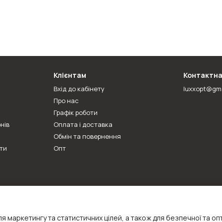
Клієнтам
Контактна
Вхід до кабінету
luxxopt@gm
Про нас
Графік роботи
нів
Оплата і доставка
Обмін та повернення
ти
Опт
я маркетингу та статистичних цілей, а також для безпечної та о