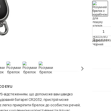
Доставк
O E91J
GPS-відстеженням, що допоможе вам швидко
вбудованій батареї CR2032, пристрій може
яє легко прикріпити брелок до особистих речей,
иком у щоденному користуванні та під час