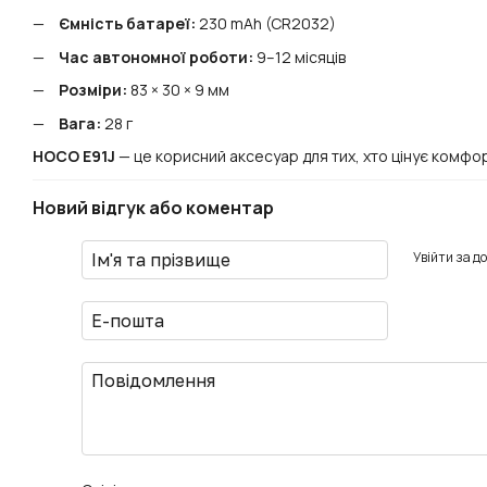
Ємність батареї:
230 mAh (CR2032)
Час автономної роботи:
9–12 місяців
Розміри:
83 × 30 × 9 мм
Вага:
28 г
HOCO E91J
— це корисний аксесуар для тих, хто цінує комфо
Новий відгук або коментар
Увійти за д