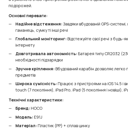
подорожей.
Основні переваги:
Надійне відстеження:
Завдяки вбудованій GPS-системі, 
гаманець, сумку ті інші речі
Глобальний моніторинг:
Відстежуйте свої речі з будь-як
інтернету
Довготривала автономність:
Батарея типу CR2032 (23
необхідності підзарядки
Зручне кріплення:
Вбудований карабін дозволяє легко п
предметів
Широка сумісність:
Працює з пристроями на iOS 14.5 і ви
touch (7 покоління), iPad Pro, iPad (5 покоління і новіші), iPad
Технічні характеристики:
Бренд:
HOCO
Модель:
E91J
Матеріал:
Пластик (PP) + сплав цинку