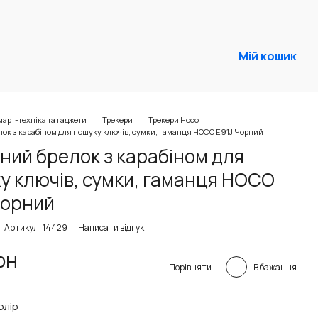
Мій кошик
арт-техніка та гаджети
Трекери
Трекери Hoco
ок з карабіном для пошуку ключів, сумки, гаманця HOCO E91J Чорний
ний брелок з карабіном для
у ключів, сумки, гаманця HOCO
Чорний
Артикул: 14429
Написати відгук
рн
В бажання
Порівняти
олір