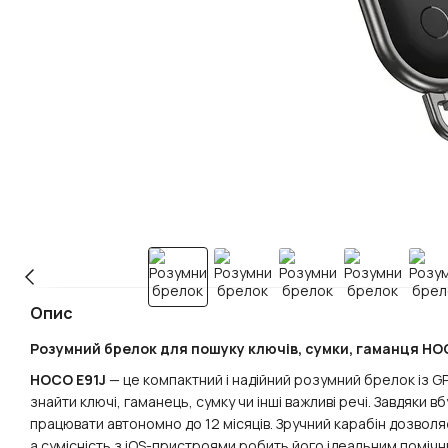
Опис
Розумний брелок для пошуку ключів, сумки, гаманця
HOC
HOCO E91J
— це компактний і надійний розумний брелок із 
знайти ключі, гаманець, сумку чи інші важливі речі. Завдяки 
працювати автономно до 12 місяців. Зручний карабін дозвол
а сумісність з iOS-пристроями робить його ідеальним помічн