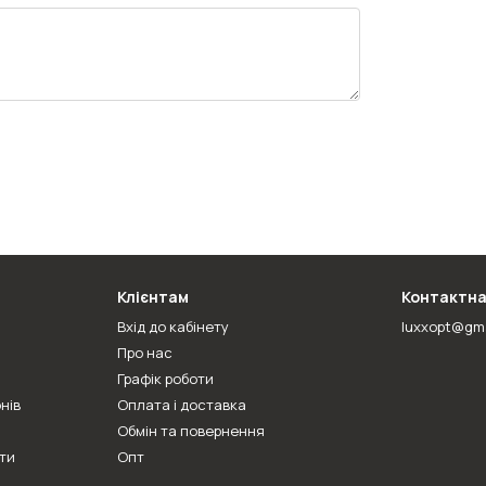
Клієнтам
Контактна
Вхід до кабінету
luxxopt@gm
Про нас
Графік роботи
нів
Оплата і доставка
Обмін та повернення
ти
Опт