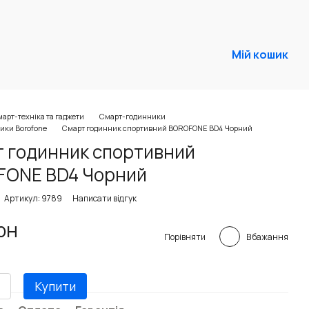
Мій кошик
арт-техніка та гаджети
Смарт-годинники
ики Borofone
Смарт годинник спортивний BOROFONE BD4 Чорний
 годинник спортивний
FONE BD4 Чорний
Артикул: 9789
Написати відгук
рн
В бажання
Порівняти
Купити