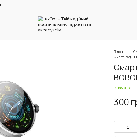
пт
Головна
См
Смарт-годинн
Смарт
BORO
В наявності
300 г