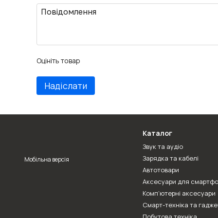
Оцініть товар
Надіслати
Каталог
Звук та аудіо
Зарядка та кабелі
Мобільна версія
Автотовари
Аксесуари для смартфо
Комп’ютерні аксесуари
Смарт-техніка та гадже
Побутова техніка