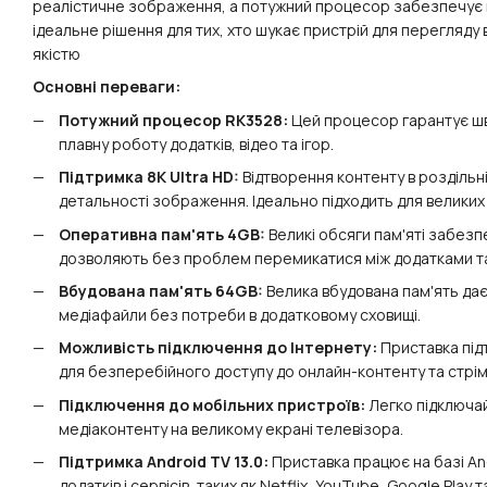
реалістичне зображення, а потужний процесор забезпечує пл
ідеальне рішення для тих, хто шукає пристрій для перегляду в
якістю
Основні переваги:
Потужний процесор RK3528:
Цей процесор гарантує шви
плавну роботу додатків, відео та ігор.
Підтримка 8K Ultra HD:
Відтворення контенту в роздільній
детальності зображення. Ідеально підходить для великих 
Оперативна пам'ять 4GB:
Великі обсяги пам'яті забез
дозволяють без проблем перемикатися між додатками т
Вбудована пам'ять 64GB:
Велика вбудована пам'ять дає 
медіафайли без потреби в додатковому сховищі.
Можливість підключення до Інтернету:
Приставка під
для безперебійного доступу до онлайн-контенту та стрімі
Підключення до мобільних пристроїв:
Легко підключа
медіаконтенту на великому екрані телевізора.
Підтримка Android TV 13.0:
Приставка працює на базі And
додатків і сервісів, таких як Netflix, YouTube, Google Play т