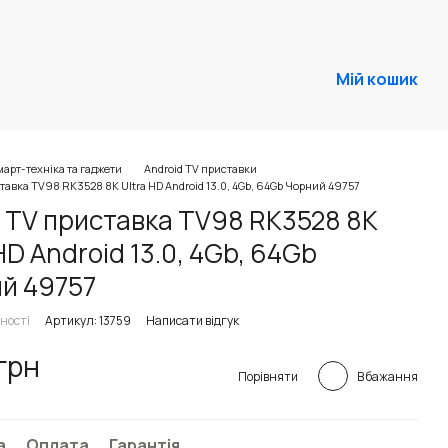
Мій кошик
арт-техніка та гаджети
Android TV приставки
тавка TV98 RK3528 8K Ultra HD Android 13.0, 4Gb, 64Gb Чорний 49757
 TV приставка TV98 RK3528 8K
HD Android 13.0, 4Gb, 64Gb
й 49757
ності
Артикул: 13759
Написати відгук
 грн
В бажання
Порівняти
а
Оплата
Гарантія