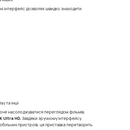
ні інтерфейс дозволяє швидко знаходити
ay та інші
 хоче насолоджуватися переглядом фільмів,
K Ultra HD.
Завдяки зручному інтерфейсу,
мобільних пристроїв, ця приставка перетворить