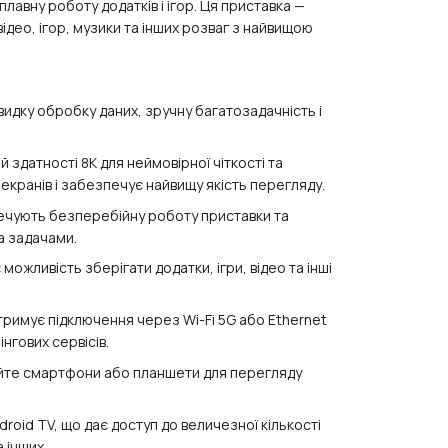
авну роботу додатків і ігор. Ця приставка —
ідео, ігор, музики та інших розваг з найвищою
дку обробку даних, зручну багатозадачність і
 здатності 8K для неймовірної чіткості та
екранів і забезпечує найвищу якість перегляду.
печують безперебійну роботу приставки та
а задачами.
можливість зберігати додатки, ігри, відео та інші
тримує підключення через Wi-Fi 5G або Ethernet
нгових сервісів.
йте смартфони або планшети для перегляду
roid TV, що дає доступ до величезної кількості
а інших.