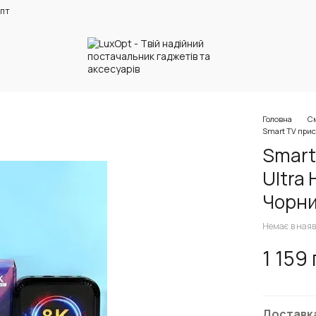
пт
Головна
См
Smart TV прис
Smart
Ultra 
Чорни
Немає в наяв
1 159
Доставк