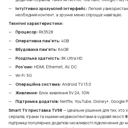
Інтуїтивно зрозумілий інтерфейс:
Легкий у використан
необхідний контент, а зручне меню спрощує навігацію.
Технічні характеристики:
Процесор:
RK3528
Оперативна пам'ять:
4GB
Вбудована пам'ять:
64GB
Роздільна здатність:
8K Ultra HD
Роз’єми:
HDMI, Ethernet, AV, DC
Wi-Fi: 5G
Операційна система:
Android TV 13.0
Живлення:
Блок живлення 5V 2A, 10W
Підтримка додатків:
Netflix, YouTube, Disney+, Google Pl
Smart TV приставка TV98
— ідеальне рішення для тих, хто
серіалів, іграми та іншими медіаконтентами в чудовій якості
8
підтримці популярних додатків і можливості підключення до 