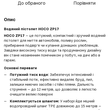
До обраного
Порівняти
Опис
Водяний пістолет
HOCO ZP17
HOCO ZP17
— це потужний, компактний і зручний водяний
пістолет для миття автомобілів, поливу рослин,
прибирання подвір’я чи купання домашніх улюбленців.
Завдяки високому тиску води та продуманому дизайну
він стане незамінним помічником у побуті, на дачі або в
гаражі.
Основні переваги
Потужний тиск води
: Забезпечує інтенсивний і
стабільний потік, ефективно видаляє бруд, пил,
залишки миючих засобів і стійкі плями. Дальність
струменя — до 12 метрів, що дозволяє з легкістю
очищати великі поверхні
Комплектується шлангом:
У наборі йде міцний
водопровідний шланг TPE довжиною до 15 метрів —