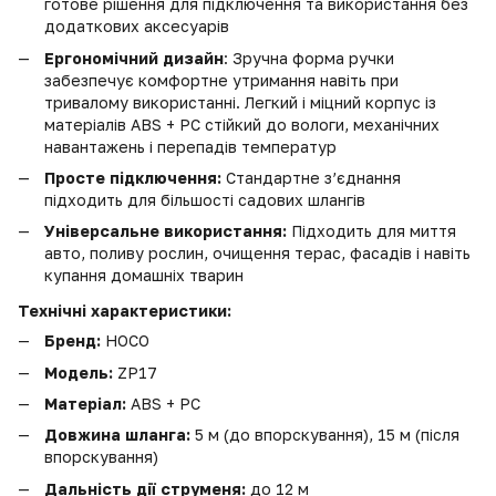
готове рішення для підключення та використання без
додаткових аксесуарів
Ергономічний дизайн
: Зручна форма ручки
забезпечує комфортне утримання навіть при
тривалому використанні. Легкий і міцний корпус із
матеріалів ABS + PC стійкий до вологи, механічних
навантажень і перепадів температур
Просте підключення:
Стандартне з’єднання
підходить для більшості садових шлангів
Універсальне використання:
Підходить для миття
авто, поливу рослин, очищення терас, фасадів і навіть
купання домашніх тварин
Технічні характеристики:
Бренд:
HOCO
Модель:
ZP17
Матеріал:
ABS + PC
Довжина шланга:
5 м (до впорскування), 15 м (після
впорскування)
Дальність дії струменя:
до 12 м