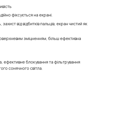
ивість
дійно фіксується на екрані.
захист від відбитків пальців, екран чистий як
 поверхневим зміцненням, більш ефективна
ла, ефективне блокування та фільтрування
ого сонячного світла.