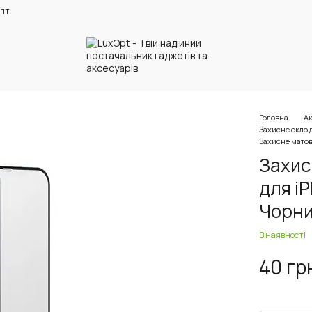
пт
Головна
Ак
Захисне скло 
Захисне матов
Захис
для i
Чорн
В наявності
40 гр