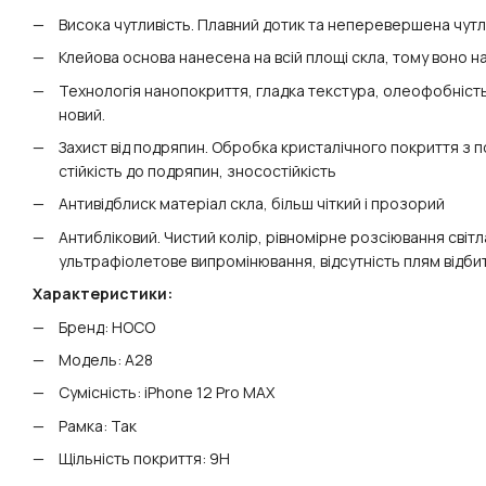
Висока чутливість. Плавний дотик та неперевершена чутл
Клейова основа нанесена на всій площі скла, тому воно на
Технологія нанопокриття, гладка текстура, олеофобність, 
новий.
Захист від подряпин. Обробка кристалічного покриття з
стійкість до подряпин, зносостійкість
Антивідблиск матеріал скла, більш чіткий і прозорий
Антибліковий. Чистий колір, рівномірне розсіювання світ
ультрафіолетове випромінювання, відсутність плям відбит
Характеристики:
Бренд: HOCO
Модель: A28
Сумісність: iPhone 12 Pro MAX
Рамка: Так
Щільність покриття: 9H