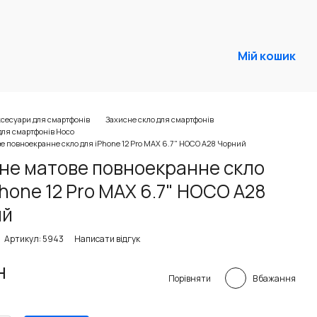
Мій кошик
сесуари для смартфонів
Захисне скло для смартфонів
для смартфонів Hoco
е повноекранне скло для iPhone 12 Pro MAX 6.7" HOCO A28 Чорний
не матове повноекранне скло
Phone 12 Pro MAX 6.7" HOCO A28
ий
Артикул: 5943
Написати відгук
н
В бажання
Порівняти