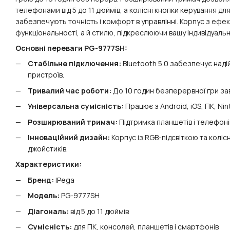
телефонами від 5 до 11 дюймів, а колісні кнопки керування д
забезпечують точність і комфорт в управлінні. Корпус з еф
функціональності, а й стилю, підкреслюючи вашу індивідуальн
Основні переваги PG-9777SH:
Стабільне підключення:
Bluetooth 5.0 забезпечує над
пристроїв.
Тривалий час роботи:
До 10 годин безперервної гри за
Універсальна сумісність:
Працює з Android, iOS, ПК, Nint
Розширюваний тримач:
Підтримка планшетів і телефонів
Інноваційний дизайн:
Корпус із RGB-підсвіткою та колі
джойстиків.
Характеристики:
Бренд:
IPega
Модель:
PG-9777SH
Діагональ:
від 5 до 11 дюймів
Сумісність:
для ПК, консолей, планшетів і смартфонів