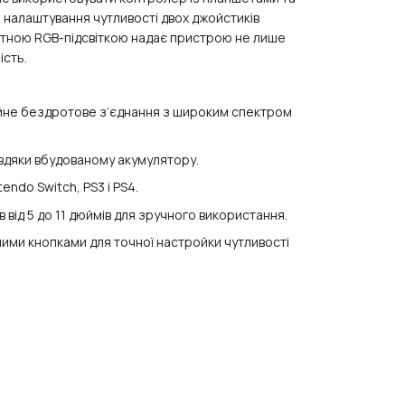
ля налаштування чутливості двох джойстиків
ектною RGB-підсвіткою надає пристрою не лише
ість.
ійне бездротове з’єднання з широким спектром
вдяки вбудованому акумулятору.
endo Switch, PS3 і PS4.
 від 5 до 11 дюймів для зручного використання.
сними кнопками для точної настройки чутливості