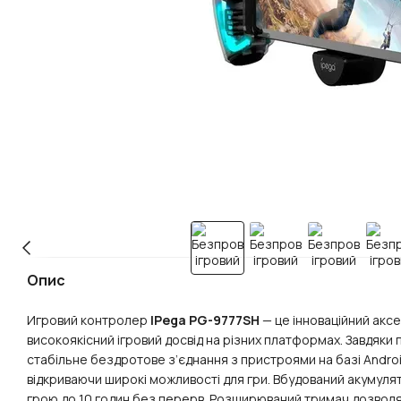
Опис
Игровий контролер
IPega PG-9777SH
— це інноваційний акс
високоякісний ігровий досвід на різних платформах. Завдяки 
стабільне бездротове з’єднання з пристроями на базі Android,
відкриваючи широкі можливості для гри. Вбудований акумул
грою до 10 годин без перерв. Розширюваний тримач дозволя