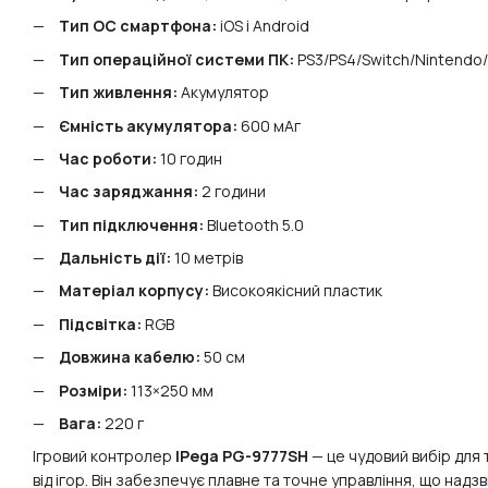
Тип ОС смартфона:
iOS і Android
Тип операційної системи ПК:
PS3/PS4/Switch/Nintendo
Тип живлення:
Акумулятор
Ємність акумулятора:
600 мАг
Час роботи:
10 годин
Час заряджання:
2 години
Тип підключення:
Bluetooth 5.0
Дальність дії:
10 метрів
Матеріал корпусу:
Високоякісний пластик
Підсвітка:
RGB
Довжина кабелю:
50 см
Розміри:
113×250 мм
Вага:
220 г
Ігровий контролер
IPega PG-9777SH
— це чудовий вибір для
від ігор. Він забезпечує плавне та точне управління, що надз