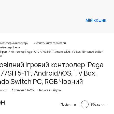
Мій кошик
омп’ютерні аксесуари
Джойстики та геймпади
геймпади Ipega
гровий контролер IPega PG-9777SH 5-11", Android/iOS, TV Box, Nintendo Switch
ий
овідний ігровий контролер IPega
7SH 5-11", Android/iOS, TV Box,
ndo Switch PC, RGB Чорний
ності
Артикул: 13428
Написати відгук
рн
В бажання
Порівняти