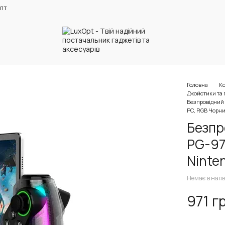
пт
Головна
К
Джойстики та 
Безпровідний і
PC, RGB Чорн
Безпр
PG-977
Ninte
Немає в наяв
971 г