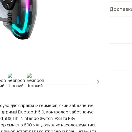
Доставк
есуар для справжніх геймерів, який забезпечує
підтримці Bluetooth 5.0, контролер забезпечує
 iOS, ПК, Nintendo Switch, PS3 та PS4,
ятор ємністю 600 мАг дозволяє насолоджуватись
є використовувати контролер із планшетами та