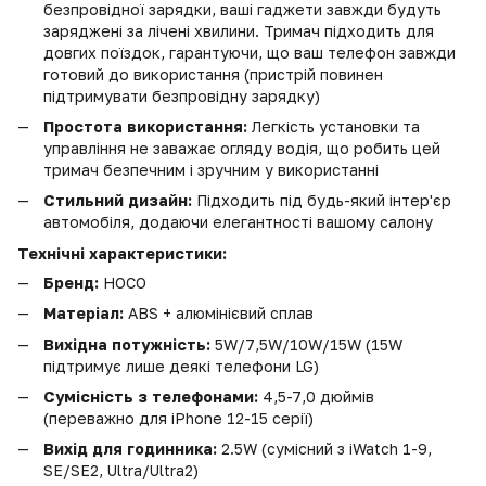
безпровідної зарядки, ваші гаджети завжди будуть
заряджені за лічені хвилини. Тримач підходить для
довгих поїздок, гарантуючи, що ваш телефон завжди
готовий до використання (пристрій повинен
підтримувати безпровідну зарядку)
Простота використання:
Легкість установки та
управління не заважає огляду водія, що робить цей
тримач безпечним і зручним у використанні
Стильний дизайн:
Підходить під будь-який інтер'єр
автомобіля, додаючи елегантності вашому салону
Технічні характеристики:
Бренд:
HOCO
Матеріал:
ABS + алюмінієвий сплав
Вихідна потужність:
5W/7,5W/10W/15W (15W
підтримує лише деякі телефони LG)
Сумісність з телефонами:
4,5-7,0 дюймів
(переважно для iPhone 12-15 серії)
Вихід для годинника:
2.5W (сумісний з iWatch 1-9,
SE/SE2, Ultra/Ultra2)