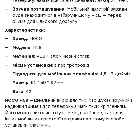
телефону, навіть при довготривалому використанні.
Зручне розташування
: Мобільний пристрій завжди
буде знаходитися в найзручнішому місці — перед
очима для швидкого доступу.
Характеристики:
Бренд
: HOCO
Модель
: H59
Матеріал
: ABS + алюмінієвий сплав
Місце установки
: в повітропровід
Підходить для мобільних телефонів
: 4,5 - 7 дюймів
Розмір
: 51 * 59 * 87 мм
Вага
: 42 г
HOCO H59
— ідеальний вибір для тих, хто шукає зручний і
надійний тримач для телефону з магнітним кріпленням.
Його можна використовувати як для iPhone, так і для
інших мобільних пристроїв завдяки простому способу
установки пластини.