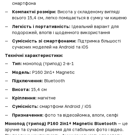
смартфона
Компактні розміри:
Висота у складеному вигляді
всього 15,4 см, легко поміщається в сумку чи кишеню
Легкість і портативність:
Ідеальний варіант для
подорожей, влогів і щоденного використання
Сумісність зі смартфонами:
Підтримка більшості
сучасних моделей на Android та iOS
Технічні характеристики:
Тип:
монопод (трипод) 2-в-1
Модель:
P160 2in1+ Magnetic
Підключення:
Bluetooth
Висота:
15,4 см
Кріплення:
магнітне
Сумісність:
смартфони Android / iOS
Призначення:
фото та відеозйомка, влоги, селфі
Монопод (трипод) P160 2in1+ Magnetic Bluetooth
— це
зручне та сучасне рішення для стабільних фото і відео.