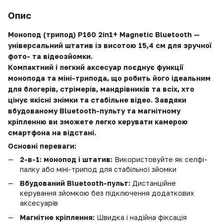
Опис
Монопод (трипод) P160 2in1+ Magnetic Bluetooth —
універсальний штатив із висотою 15,4 см для зручної
фото- та відеозйомки.
Компактний і легкий аксесуар поєднує функції
монопода та міні-трипода, що робить його ідеальним
для блогерів, стрімерів, мандрівників та всіх, хто
цінує якісні знімки та стабільне відео. Завдяки
вбудованому Bluetooth-пульту та магнітному
кріпленню ви зможете легко керувати камерою
смартфона на відстані.
Основні переваги:
2-в-1: монопод і штатив:
Використовуйте як селфі-
палку або міні-трипод для стабільної зйомки
Вбудований Bluetooth-пульт:
Дистанційне
керування зйомкою без підключення додаткових
аксесуарів
Магнітне кріплення:
Швидка і надійна фіксація