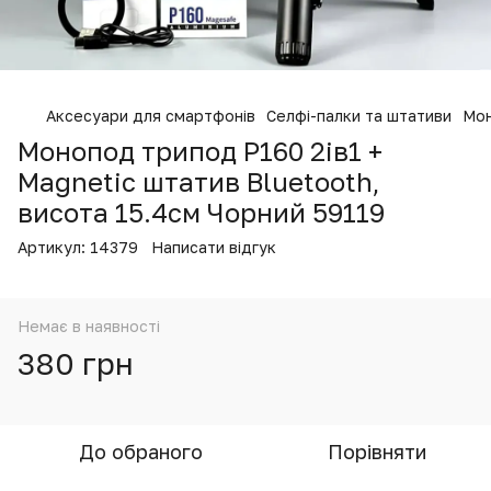
Аксесуари для смартфонів
Селфі-палки та штативи
Мон
Монопод трипод P160 2iв1 +
Magnetic штатив Bluetooth,
висота 15.4см Чорний 59119
Артикул:
14379
Написати відгук
Немає в наявності
380 грн
До обраного
Порівняти