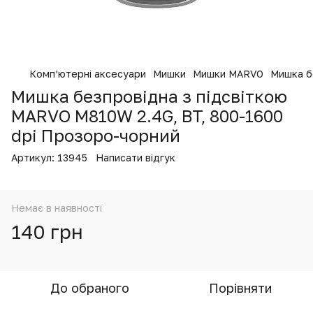
Комп’ютерні аксесуари
Мишки
Мишки MARVO
Мишка б
Мишка безпровідна з підсвіткою
MARVO M810W 2.4G, BT, 800-1600
dpi Прозоро-чорний
Артикул:
13945
Написати відгук
Немає в наявності
140 грн
До обраного
Порівняти