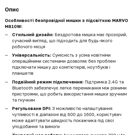
Опис
Особливості безпровідної мишки з підсвіткою MARVO
M810W:
Стильний дизайн:
Бездротова мишка має прозорий,
сучасний вигляд, що підходить для будь-якого
робочого місця
Універсальність:
Сумісність з усіма новітніми
операційними системами дозволяє без проблем
підключати мишку до комп'ютерів, ноутбуків і
планшетів
Подвійний режим підключення:
Підтримка 2.4G та
Bluetooth забезпечує легке перемикання між різними
пристроями, що робить використання мишки зручним
та гнучким
Регульоване DPI:
З можливістю налаштування
чутливості в діапазоні від 800 до 1600, користувач
може адаптувати швидкість покажчика під свої
уподобання та вимоги