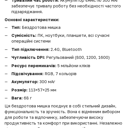
Тривалий час роботи:
Акумулятор ємністю 300 мАг
забезпечує тривалу роботу без необхідності частого
підзаряджання.
Основні характеристики:
Тип:
Бездротова мишка
Сумісність:
ПК, ноутбуки, планшети, всі сучасні
операційні системи
Тип підключення:
2.4G, Bluetooth
Чутливість DPI:
Регульований (800, 1200, 1600)
Ресурс перемикачів:
5 мільйони кліків
Підсвічування:
RGB, 7 кольорів
Акумулятор:
300 мАг
Розмір:
113×57×25 мм
Вага:
68 г
Ця бездротова мишка поєднує в собі стильний дизайн,
функціональність та зручність. Вона є відмінним вибором
для роботи та відпочинку, забезпечуючи високу
продуктивність та комфорт при використанні. Незалежно