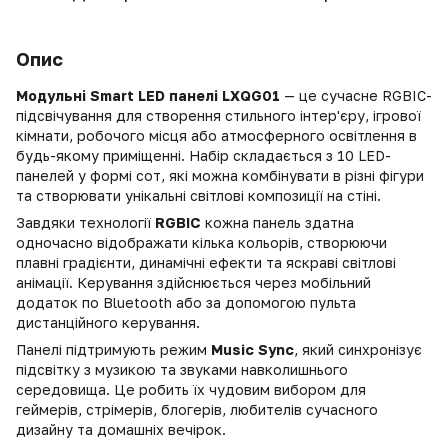
Опис
Модульні Smart LED панелі LXQG01
— це сучасне RGBIC-
підсвічування для створення стильного інтер'єру, ігрової
кімнати, робочого місця або атмосферного освітлення в
будь-якому приміщенні. Набір складається з 10 LED-
панелей у формі сот, які можна комбінувати в різні фігури
та створювати унікальні світлові композиції на стіні.
Завдяки технології
RGBIC
кожна панель здатна
одночасно відображати кілька кольорів, створюючи
плавні градієнти, динамічні ефекти та яскраві світлові
анімації. Керування здійснюється через мобільний
додаток по Bluetooth або за допомогою пульта
дистанційного керування.
Панелі підтримують режим
Music Sync
, який синхронізує
підсвітку з музикою та звуками навколишнього
середовища. Це робить їх чудовим вибором для
геймерів, стрімерів, блогерів, любителів сучасного
дизайну та домашніх вечірок.