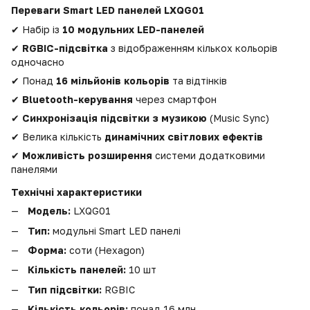
Переваги Smart LED панелей LXQG01
✔ Набір із
10 модульних LED-панелей
✔
RGBIC-підсвітка
з відображенням кількох кольорів
одночасно
✔ Понад
16 мільйонів кольорів
та відтінків
✔
Bluetooth-керування
через смартфон
✔
Синхронізація підсвітки з музикою
(Music Sync)
✔ Велика кількість
динамічних світлових ефектів
✔
Можливість розширення
системи додатковими
панелями
Технічні характеристики
Модель:
LXQG01
Тип:
модульні Smart LED панелі
Форма:
соти (Hexagon)
Кількість панелей:
10 шт
Тип підсвітки:
RGBIC
Кількість кольорів:
понад 16 млн