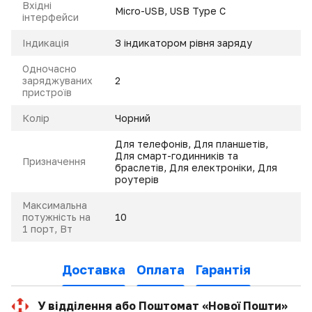
Вхідні
Micro-USB, USB Type C
інтерфейси
Індикація
З індикатором рівня заряду
Одночасно
заряджуваних
2
пристроїв
Колір
Чорний
Для телефонів, Для планшетів,
Для смарт-годинників та
Призначення
браслетів, Для електроніки, Для
роутерів
Максимальна
потужність на
10
1 порт, Вт
Доставка
Оплата
Гарантія
У відділення або Поштомат «Нової Пошти»