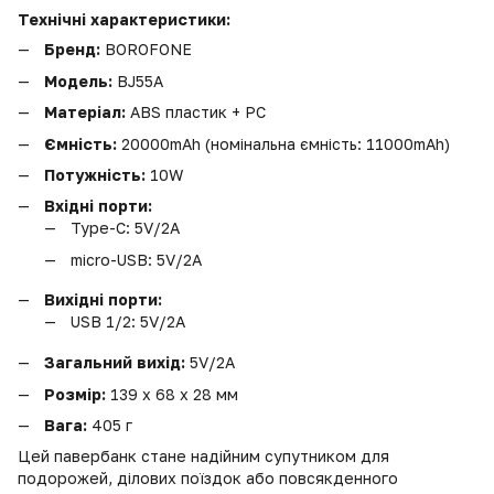
Технічні характеристики:
Бренд:
BOROFONE
Модель:
BJ55A
Матеріал:
ABS пластик + PC
Ємність:
20000mAh (номінальна ємність: 11000mAh)
Потужність:
10W
Вхідні порти:
Type-C: 5V/2A
micro-USB: 5V/2A
Вихідні порти:
USB 1/2: 5V/2A
Загальний вихід:
5V/2A
Розмір:
139 x 68 x 28 мм
Вага:
405 г
Цей павербанк стане надійним супутником для
подорожей, ділових поїздок або повсякденного