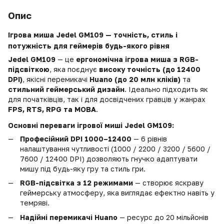
Опис
Ігрова миша
Jedel GM109
— точність, стиль і
потужність для геймерів будь-якого рівня
Jedel GM109
— це
ергономічна ігрова миша з RGB-
підсвіткою
, яка поєднує
високу точність (до 12400
DPI)
, якісні перемикачі
Huano (до 20 млн кліків)
та
стильний геймерський дизайн
. Ідеально підходить як
для початківців, так і для досвідчених гравців у жанрах
FPS, RTS, RPG та MOBA
.
Основні переваги ігрової миші
Jedel GM109
:
Професійний DPI 1000–12400
— 6 рівнів
налаштування чутливості (1000 / 2200 / 3200 / 5600 /
7600 / 12400 DPI) дозволяють гнучко адаптувати
мишу під будь-яку гру та стиль гри.
RGB-підсвітка з 12 режимами
— створює яскраву
геймерську атмосферу, яка виглядає ефектно навіть у
темряві.
Надійні перемикачі Huano
— ресурс до 20 мільйонів