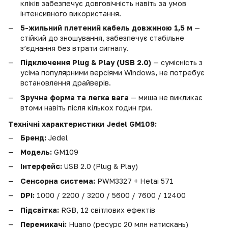
кліків забезпечує довговічність навіть за умов
інтенсивного використання.
5-жильний плетений кабель довжиною 1,5 м
—
стійкий до зношування, забезпечує стабільне
з’єднання без втрати сигналу.
Підключення Plug & Play (USB 2.0)
— сумісність з
усіма популярними версіями Windows, не потребує
встановлення драйверів.
Зручна форма та легка вага
— миша не викликає
втоми навіть після кількох годин гри.
Технічні характеристики
Jedel GM109
:
Бренд:
Jedel
Модель:
GM109
Інтерфейс:
USB 2.0 (Plug & Play)
Сенсорна система:
PWM3327 + Hetai 571
DPI:
1000 / 2200 / 3200 / 5600 / 7600 / 12400
Підсвітка:
RGB, 12 світлових ефектів
Перемикачі:
Huano (ресурс 20 млн натискань)