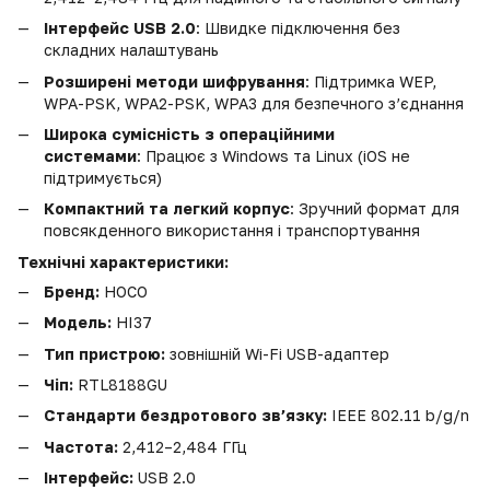
Інтерфейс USB 2.0
: Швидке підключення без
складних налаштувань
Розширені методи шифрування
: Підтримка WEP,
WPA-PSK, WPA2-PSK, WPA3 для безпечного з’єднання
Широка сумісність з операційними
системами
: Працює з Windows та Linux (iOS не
підтримується)
Компактний та легкий корпус
: Зручний формат для
повсякденного використання і транспортування
Технічні характеристики:
Бренд:
HOCO
Модель:
HI37
Тип пристрою:
зовнішній Wi-Fi USB-адаптер
Чіп:
RTL8188GU
Стандарти бездротового зв’язку:
IEEE 802.11 b/g/n
Частота:
2,412–2,484 ГГц
Інтерфейс:
USB 2.0