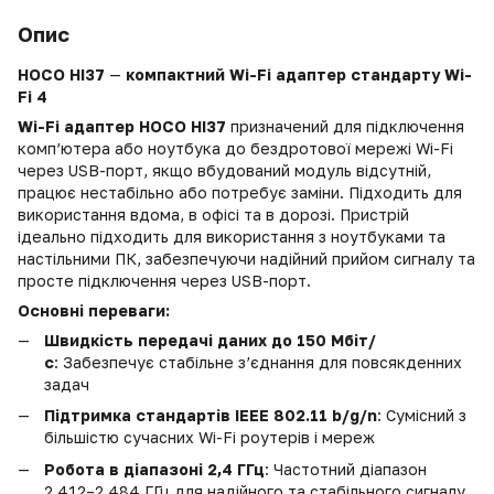
Опис
HOCO HI37
—
компактний Wi-Fi адаптер стандарту
Wi-
Fi 4
Wi-Fi адаптер
HOCO HI37
призначений для підключення
комп’ютера або ноутбука до бездротової мережі Wi-Fi
через USB-порт, якщо вбудований модуль відсутній,
працює нестабільно або потребує заміни. Підходить для
використання вдома, в офісі та в дорозі. Пристрій
ідеально підходить для використання з ноутбуками та
настільними ПК, забезпечуючи надійний прийом сигналу та
просте підключення через USB-порт.
Основні переваги:
Швидкість передачі даних до 150 Мбіт/
с
: Забезпечує стабільне з’єднання для повсякденних
задач
Підтримка стандартів IEEE 802.11 b/g/n
: Сумісний з
більшістю сучасних Wi-Fi роутерів і мереж
Робота в діапазоні 2,4 ГГц
: Частотний діапазон
2,412–2,484 ГГц для надійного та стабільного сигналу